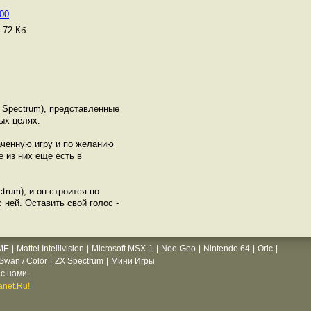
000
.72 Кб.
 Spectrum), представленные
ых целях.
аченную игру и по желанию
 из них еще есть в
trum), и он строится по
 ней. Оставить свой голос -
ME
|
Mattel Intellivision
|
Microsoft MSX-1
|
Neo-Geo
|
Nintendo 64
|
Oric
|
wan / Color
|
ZX Spectrum
|
Мини Игры
с нами.
net.Ru!