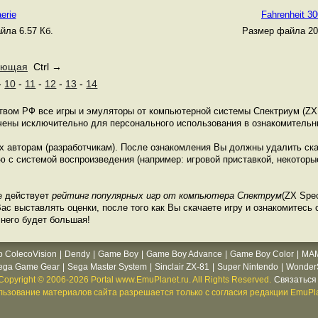
erie
Fahrenheit 3
йла 6.57 Кб.
Размер файла 20
ующая
Ctrl →
-
10
-
11
-
12
-
13
-
14
ством РФ все игры и эмуляторы от компьютерной системы Спектриум (ZX
ачены исключительно для персонального использования в ознакомительн
их авторам (разработчикам). После ознакомления Вы должны удалить ск
 с системой воспроизведения (например: игровой приставкой, некоторые
е действует
рейтинг популярных игр от компьютера Спектрум
(ZX Spec
с выставлять оценки, после того как Вы скачаете игру и ознакомитесь с
 него будет большая!
o ColecoVision
|
Dendy
|
Game Boy
|
Game Boy Advance
|
Game Boy Color
|
MA
ega Game Gear
|
Sega Master System
|
Sinclair ZX-81
|
Super Nintendo
|
WonderS
Copyright © 2006-2026 Portal www.EmuPlanet.ru. All Rights Reserved.
Связаться 
ьзование материалов сайта разрешается только с согласия редакции EmuPla