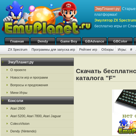
ЭмуПланет.ру:
Старые 
платформах!
Эмулятор ZX Spectrum,
бесплатно игры от Спе
Главная
Dendy
Game Boy
GBAdvance
GBColor
ZX Spectrum
Программы для запуска игр
Рейтинг игр
Обзоры
Игры:
#
ЭмуПланет.ру
Скачать бесплатно
О проекте
каталога "F"
Новости игр и программ
Вопросы и предложения
Мини Игры
Консоли
Atari 2600
Atari 5200, Atari 7800, Atari Jaguar
ColecoVision
Dendy (Nintendo)