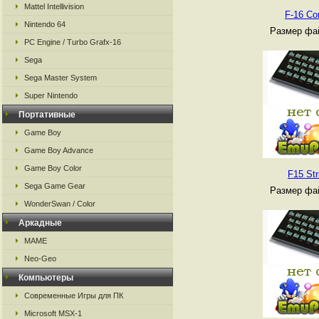
Mattel Intellivision
F-16 Co
Nintendo 64
Размер фай
PC Engine / Turbo Grafx-16
Sega
Sega Master System
Super Nintendo
Портативные
Game Boy
Game Boy Advance
Game Boy Color
F15 Str
Sega Game Gear
Размер фай
WonderSwan / Color
Аркадные
MAME
Neo-Geo
Компьютеры
Современные Игры для ПК
Microsoft MSX-1