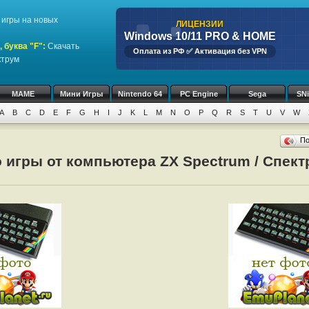
игры на новых
ЛИЦЕНЗИИ
Windows 10/11 PRO & HOME
 буква "F":
Скачать
Оплата из РФ ✅ Активация без VPN
ктрум
MAME
Мини Игры
Nintendo 64
PC Engine
Sega
SN
A
B
C
D
E
F
G
H
I
J
K
L
M
N
O
P
Q
R
S
T
U
V
W
П
 игры от компьютера ZX Spectrum / Спект