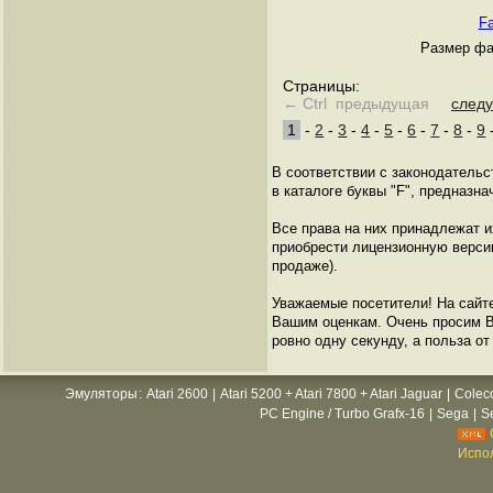
Fa
Размер фа
Страницы:
← Ctrl предыдущая
след
1
-
2
-
3
-
4
-
5
-
6
-
7
-
8
-
9
В соответствии с законодатель
в каталоге буквы "F", предназн
Все права на них принадлежат 
приобрести лицензионную версию
продаже).
Уважаемые посетители! На сайт
Вашим оценкам. Очень просим Ва
ровно одну секунду, а польза от
Эмуляторы
:
Atari 2600
|
Atari 5200 + Atari 7800 + Atari Jaguar
|
Colec
PC Engine / Turbo Grafx-16
|
Sega
|
S
Испол