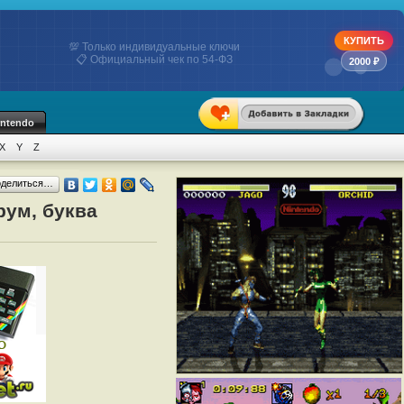
КУПИТЬ
💯 Только индивидуальные ключи
📋 Официальный чек по 54-ФЗ
2000 ₽
intendo
X
Y
Z
оделиться…
рум, буква