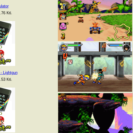
lator
.76 Кб.
 - Lightgun
.53 Кб.