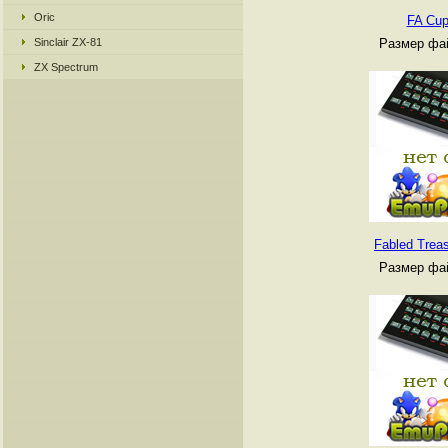
Oric
FA Cup
Sinclair ZX-81
Размер фай
ZX Spectrum
Fabled Trea
Размер фай