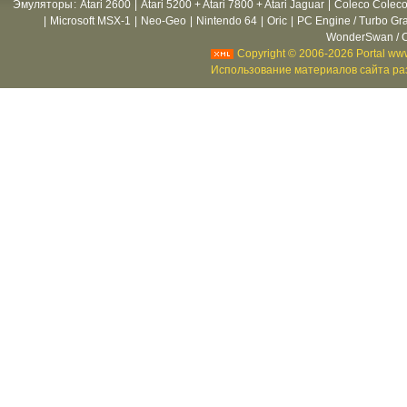
Эмуляторы
:
Atari 2600
|
Atari 5200 + Atari 7800 + Atari Jaguar
|
Coleco Coleco
|
Microsoft MSX-1
|
Neo-Geo
|
Nintendo 64
|
Oric
|
PC Engine / Turbo Gr
WonderSwan / C
Copyright © 2006-2026 Portal www
Использование материалов сайта раз