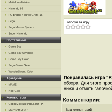
Mattel Intellivision
Nintendo 64
PC Engine / Turbo Grafx-16
Sega
Голосуй за игру:
Sega Master System
Super Nintendo
Портативные
Game Boy
Game Boy Advance
Game Boy Color
Sega Game Gear
WonderSwan / Color
Понравилась игра "F1
Аркадные
обзора. Для этого про
MAME
ниже и отметь галочкой
Neo-Geo
Компьютеры
Комментарии:
Современные Игры для ПК
Ваш комментарий
Microsoft MSX-1