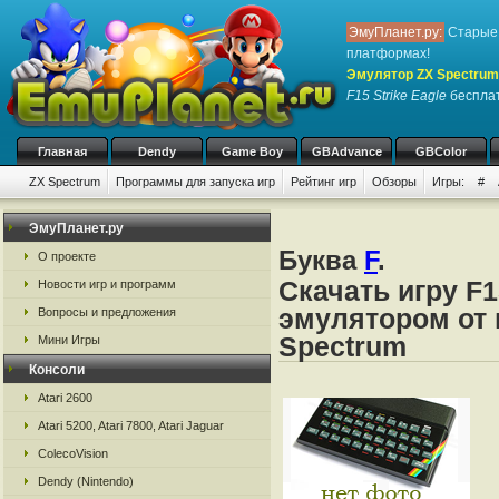
ЭмуПланет.ру:
Старые 
платформах!
Эмулятор ZX Spectrum
F15 Strike Eagle
бесплат
Главная
Dendy
Game Boy
GBAdvance
GBColor
ZX Spectrum
Программы для запуска игр
Рейтинг игр
Обзоры
Игры:
#
ЭмуПланет.ру
Буква
F
.
О проекте
Скачать игру F1
Новости игр и программ
эмулятором от 
Вопросы и предложения
Spectrum
Мини Игры
Консоли
Atari 2600
Atari 5200, Atari 7800, Atari Jaguar
ColecoVision
Dendy (Nintendo)