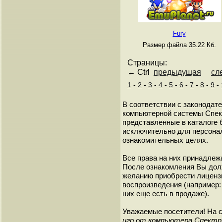
Fury
Размер файла 35.22 Кб.
Страницы:
← Ctrl
предыдущая
сл
1
-
2
-
3
-
4
-
5
-
6
-
7
-
8
-
9
-
В соответствии с законодат
компьютерной системы Спект
представленные в каталоге 
исключительно для персонал
ознакомительных целях.
Все права на них принадлежа
После ознакомления Вы дол
желанию приобрести лиценз
воспроизведения (например: 
них еще есть в продаже).
Уважаемые посетители! На 
игр от компьютера Спект