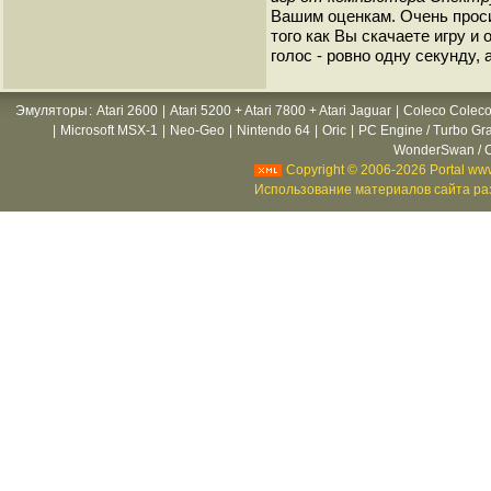
Вашим оценкам. Очень прос
того как Вы скачаете игру и
голос - ровно одну секунду, 
Эмуляторы
:
Atari 2600
|
Atari 5200 + Atari 7800 + Atari Jaguar
|
Coleco Coleco
|
Microsoft MSX-1
|
Neo-Geo
|
Nintendo 64
|
Oric
|
PC Engine / Turbo Gr
WonderSwan / C
Copyright © 2006-2026 Portal www
Использование материалов сайта раз