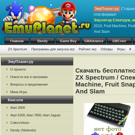
ЭмуПланет.ру:
Старые 
платформах!
Эмулятор Спектрум, иг
2010, Fruit Machine, Fru
And Slam
Главная
Dendy
Game Boy
GBAdvance
GBColor
ZX Spectrum
Программы для запуска игр
Рейтинг игр
Обзоры
Игры:
#
ЭмуПланет.ру
Скачать бесплатн
О проекте
ZX Spectrum / Спект
Новости игр и программ
Machine, Fruit Sna
Вопросы и предложения
And Slam
Мини Игры
Консоли
Atari 2600
Atari 5200, Atari 7800, Atari Jaguar
ColecoVision
Dendy (Nintendo)