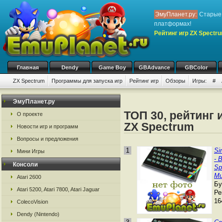
ЭмуПланет.ру:
Старые 
платформах!
Рейтинг игр ZX Spectr
Главная
Dendy
Game Boy
GBAdvance
GBColor
ZX Spectrum
Программы для запуска игр
Рейтинг игр
Обзоры
Игры:
#
ЭмуПланет.ру
ТОП 30, рейтинг 
О проекте
ZX Spectrum
Новости игр и программ
Вопросы и предложения
1
Si
Мини Игры
- 
Консоли
Sp
Mu
Atari 2600
Бу
Atari 5200, Atari 7800, Atari Jaguar
Ре
16
ColecoVision
Dendy (Nintendo)