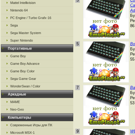
3
Co
Mattel Intellivision
Ca
Ad
Nintendo 64
Бу
PC Engine / Turbo Grafx-16
Ре
Sega
86
Sega Master System
Super Nintendo
5
Bo
Портативные
Бу
Ре
Game Boy
55
Game Boy Advance
Game Boy Color
Sega Game Gear
WonderSwan / Color
7
Ba
Бу
Аркадные
Ре
MAME
53
Neo-Geo
Компьютеры
Современные Игры для ПК
9
W
Microsoft MSX-1