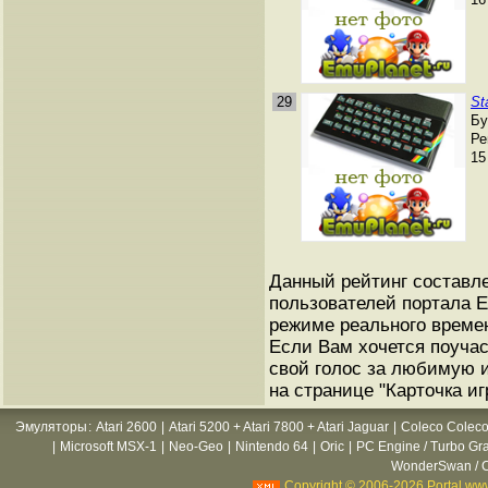
29
St
Бу
Ре
15
Данный рейтинг составле
пользователей портала Е
режиме реального време
Если Вам хочется поучас
свой голос за любимую и
на странице "Карточка иг
Эмуляторы
:
Atari 2600
|
Atari 5200 + Atari 7800 + Atari Jaguar
|
Coleco Coleco
|
Microsoft MSX-1
|
Neo-Geo
|
Nintendo 64
|
Oric
|
PC Engine / Turbo Gr
WonderSwan / C
Copyright © 2006-2026 Portal www