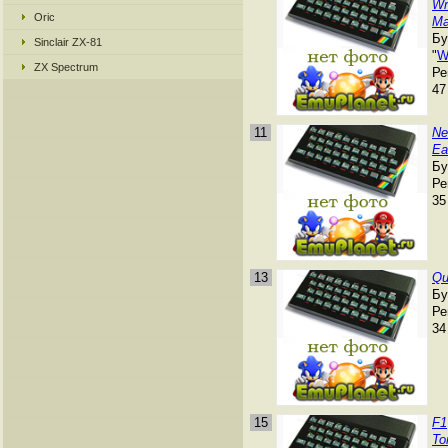
Wr
Oric
Ma
Бу
Sinclair ZX-81
"
ZX Spectrum
Ре
47
11
Ne
Ea
Бу
Ре
35
13
Qu
Бу
Ре
34
15
F1
To