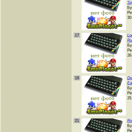
Si
Бу
Ре
30
17
Lo
Ru
Бу
Ре
26
19
Do
Ea
Бу
Ре
25
21
Ro
Бу
Ре