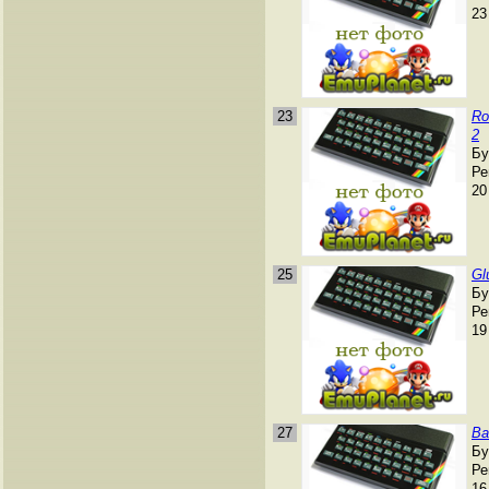
23
23
Ro
2
Бу
Ре
20
25
Gl
Бу
Ре
19
27
Ba
Бу
Ре
16