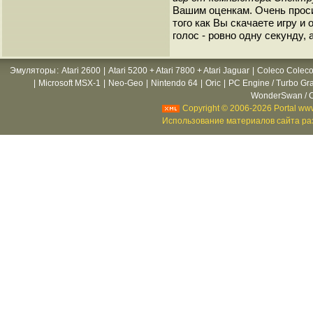
Вашим оценкам. Очень прос
того как Вы скачаете игру и
голос - ровно одну секунду, 
Эмуляторы
:
Atari 2600
|
Atari 5200 + Atari 7800 + Atari Jaguar
|
Coleco Coleco
|
Microsoft MSX-1
|
Neo-Geo
|
Nintendo 64
|
Oric
|
PC Engine / Turbo Gr
WonderSwan / C
Copyright © 2006-2026 Portal www
Использование материалов сайта раз