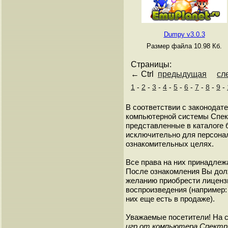
Dumpy v3.0.3
Размер файла 10.98 Кб.
Страницы:
← Ctrl
предыдущая
сл
1
-
2
-
3
-
4
-
5
-
6
-
7
-
8
-
9
-
В соответствии с законодат
компьютерной системы Спект
представленные в каталоге 
исключительно для персонал
ознакомительных целях.
Все права на них принадлежа
После ознакомления Вы дол
желанию приобрести лиценз
воспроизведения (например: 
них еще есть в продаже).
Уважаемые посетители! На 
игр от компьютера Спект