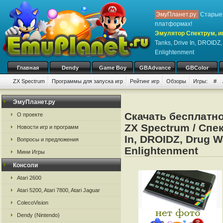
ЭмуПланет.ру:
Старые 
платформах!
Эмулятор Спектрум, иг
Tanks, Drive In, DROIDZ,
Enlightenment
Главная
Dendy
Game Boy
GBAdvance
GBColor
ZX Spectrum
Программы для запуска игр
Рейтинг игр
Обзоры
Игры:
#
ЭмуПланет.ру
Скачать бесплатн
О проекте
ZX Spectrum / Спект
Новости игр и программ
In, DROIDZ, Drug Wa
Вопросы и предложения
Enlightenment
Мини Игры
Консоли
Atari 2600
Atari 5200, Atari 7800, Atari Jaguar
ColecoVision
Dendy (Nintendo)