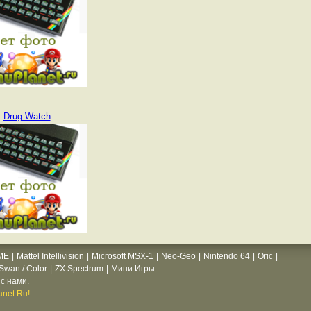
Drug Watch
ME
|
Mattel Intellivision
|
Microsoft MSX-1
|
Neo-Geo
|
Nintendo 64
|
Oric
|
wan / Color
|
ZX Spectrum
|
Мини Игры
с нами.
net.Ru!