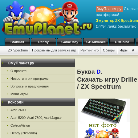
ЭмуПланет.ру:
Старые 
платформах!
Эмулятор ZX Spectrum
Driller Tanks
бесплатно, 
Главная
Dendy
Game Boy
GBAdvance
GBColor
ZX Spectrum
Программы для запуска игр
Рейтинг игр
Обзоры
Игры:
#
ЭмуПланет.ру
Буква
D
.
О проекте
Скачать игру Dril
Новости игр и программ
/ ZX Spectrum
Вопросы и предложения
Мини Игры
Консоли
Atari 2600
Atari 5200, Atari 7800, Atari Jaguar
ColecoVision
Dendy (Nintendo)