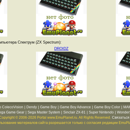
мпьютера Спектрум (ZX Spectrum):
DROIDZ
o ColecoVision
|
Dendy
|
Game Boy
|
Game Boy Advance
|
Game Boy Color
|
MA
ega Game Gear
|
Sega Master System
|
Sinclair ZX-81
|
Super Nintendo
|
WonderS
Copyright © 2006-2026 Portal www.EmuPlanet.ru. All Rights Reserved.
Связаться 
ьзование материалов сайта разрешается только с согласия редакции EmuPla