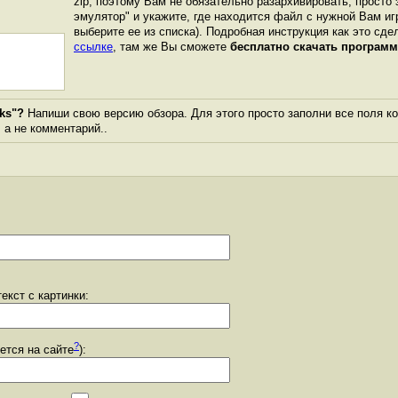
zip, поэтому Вам не обязательно разархивировать, просто 
эмулятор" и укажите, где находится файл с нужной Вам иг
выберите ее из списка). Подробная инструкция как это сде
ссылке
, там же Вы сможете
бесплатно скачать программ
nks"?
Напиши свою версию обзора. Для этого просто заполни все поля к
, а не комментарий..
екст с картинки:
?
уется на сайте
):