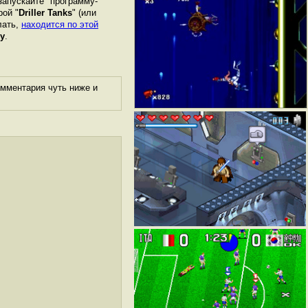
запускайте "программу-
рой "
Driller Tanks
" (или
лать,
находится по этой
у
.
омментария чуть ниже и