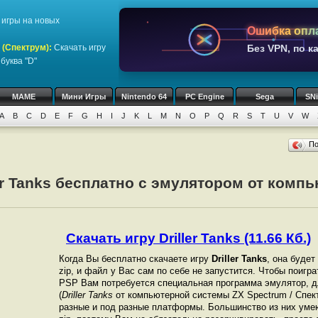
игры на новых
Ошибка опл
 (Спектрум)
:
Скачать игру
Без VPN, по к
буква "D"
MAME
Мини Игры
Nintendo 64
PC Engine
Sega
SN
A
B
C
D
E
F
G
H
I
J
K
L
M
N
O
P
Q
R
S
T
U
V
W
П
ler Tanks бесплатно с эмулятором от комп
Скачать игру Driller Tanks (11.66 Кб.)
Когда Вы бесплатно скачаете игру
Driller Tanks
, она будет
zip, и файл у Вас сам по себе не запустится. Чтобы поигр
PSP Вам потребуется специальная программа эмулятор, д
(
Driller Tanks
от компьютерной системы ZX Spectrum / Спек
разные и под разные платформы. Большинство из них уме