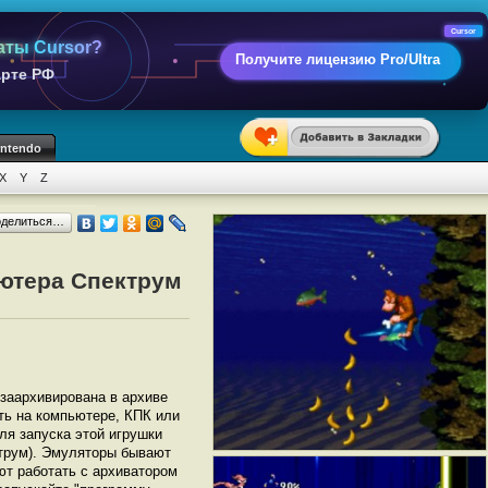
Cursor
аты Cursor?
Получите лицензию Pro/Ultra
арте РФ
intendo
X
Y
Z
оделиться…
ьютера Спектрум
 заархивирована в архиве
ать на компьютере, КПК или
ля запуска этой игрушки
трум). Эмуляторы бывают
ют работать с архиватором