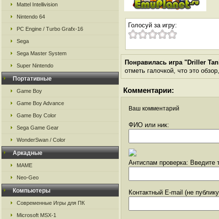
Mattel Intellivision
Nintendo 64
Голосуй за игру:
PC Engine / Turbo Grafx-16
Sega
Sega Master System
Понравилась игра "Driller Ta
Super Nintendo
отметь галочкой, что это обзор
Портативные
Комментарии:
Game Boy
Game Boy Advance
Ваш комментарий
Game Boy Color
ФИО или ник:
Sega Game Gear
WonderSwan / Color
Аркадные
Антиспам проверка: Введите т
MAME
Neo-Geo
Компьютеры
Контактный E-mail (не публик
Современные Игры для ПК
Microsoft MSX-1