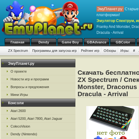
ЭмуПланет.ру:
Старые 
платформах!
Эмулятор Спектрум, иг
Franky And Monster, Drac
Dracula - Arrival
Главная
Dendy
Game Boy
GBAdvance
GBColor
ZX Spectrum
Программы для запуска игр
Рейтинг игр
Обзоры
Игры:
#
ЭмуПланет.ру
Скачать бесплатн
О проекте
ZX Spectrum / Спек
Новости игр и программ
Monster, Draconus -
Вопросы и предложения
Dracula - Arrival
Мини Игры
Консоли
Atari 2600
Atari 5200, Atari 7800, Atari Jaguar
ColecoVision
Dendy (Nintendo)