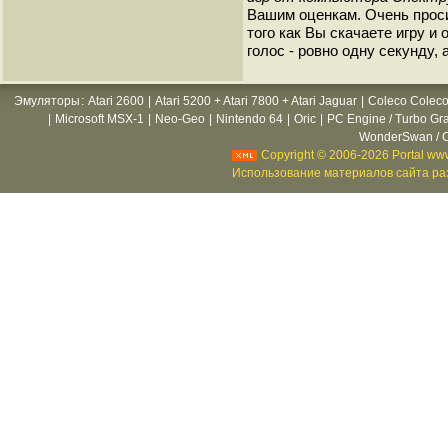
Вашим оценкам. Очень прос
того как Вы скачаете игру и
голос - ровно одну секунду, 
Эмуляторы
:
Atari 2600
|
Atari 5200 + Atari 7800 + Atari Jaguar
|
Coleco Coleco
|
Microsoft MSX-1
|
Neo-Geo
|
Nintendo 64
|
Oric
|
PC Engine / Turbo Gr
WonderSwan / C
Copyright © 2006-2026 Portal www
Использование материалов сайта раз