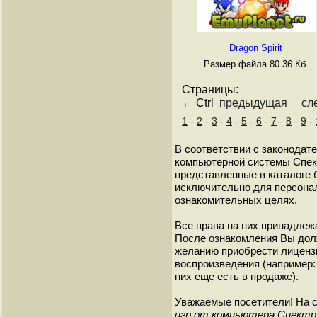
Dragon Spirit
Размер файла 80.36 Кб.
Страницы:
← Ctrl
предыдущая
сл
1
-
2
-
3
-
4
-
5
-
6
-
7
-
8
-
9
-
В соответствии с законодат
компьютерной системы Спект
представленные в каталоге 
исключительно для персонал
ознакомительных целях.
Все права на них принадлежа
После ознакомления Вы дол
желанию приобрести лиценз
воспроизведения (например: 
них еще есть в продаже).
Уважаемые посетители! На 
игр от компьютера Спект