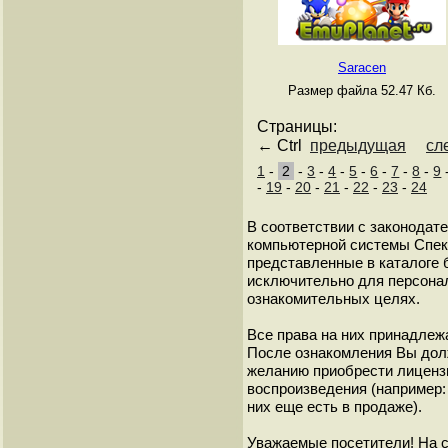
Saracen
Размер файла 52.47 Кб.
Страницы:
← Ctrl
предыдущая
сл
1
-
2
-
3
-
4
-
5
-
6
-
7
-
8
-
9
-
19
-
20
-
21
-
22
-
23
-
24
В соответствии с законодат
компьютерной системы Спект
представленные в каталоге 
исключительно для персонал
ознакомительных целях.
Все права на них принадлежа
После ознакомления Вы дол
желанию приобрести лиценз
воспроизведения (например: 
них еще есть в продаже).
Уважаемые посетители! На 