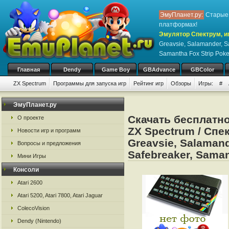
ЭмуПланет.ру:
Старые 
платформах!
Эмулятор Спектрум, иг
Greavsie, Salamander, S
Samantha Fox Strip Poke
Главная
Dendy
Game Boy
GBAdvance
GBColor
ZX Spectrum
Программы для запуска игр
Рейтинг игр
Обзоры
Игры:
#
ЭмуПланет.ру
Скачать бесплатн
О проекте
ZX Spectrum / Спек
Новости игр и программ
Greavsie, Salamand
Вопросы и предложения
Safebreaker, Saman
Мини Игры
Консоли
Atari 2600
Atari 5200, Atari 7800, Atari Jaguar
ColecoVision
Dendy (Nintendo)