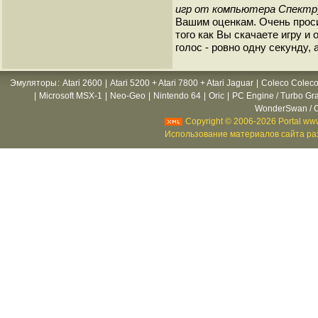
игр от компьютера Спект
Вашим оценкам. Очень прос
того как Вы скачаете игру и
голос - ровно одну секунду, 
Эмуляторы
:
Atari 2600
|
Atari 5200 + Atari 7800 + Atari Jaguar
|
Coleco Coleco
|
Microsoft MSX-1
|
Neo-Geo
|
Nintendo 64
|
Oric
|
PC Engine / Turbo Gr
WonderSwan / C
Copyright © 2006-2026 Portal www
Использование материалов сайта раз