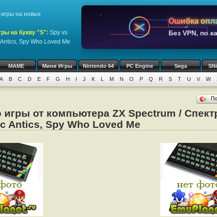
игры на новых
Ошибка опл
ры на букву "S":
Spy vs
Без VPN, по к
ic Antics, Spy Who Loved Me
MAME
Мини Игры
Nintendo 64
PC Engine
Sega
SN
A
B
C
D
E
F
G
H
I
J
K
L
M
N
O
P
Q
R
S
T
U
V
W
П
 игры от компьютера ZX Spectrum / Спектр
tic Antics, Spy Who Loved Me