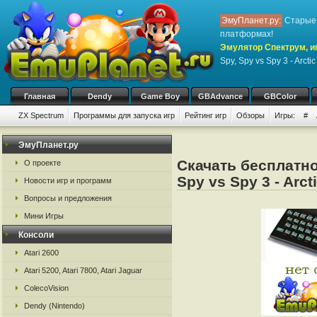
ЭмуПланет.ру:
Старые 
платформах!
Эмулятор Спектрум, иг
Spy, Spy vs Spy 3 - Arct
Главная
Dendy
Game Boy
GBAdvance
GBColor
ZX Spectrum
Программы для запуска игр
Рейтинг игр
Обзоры
Игры:
#
ЭмуПланет.ру
Скачать бесплатно
О проекте
Spy vs Spy 3 - Arc
Новости игр и программ
Вопросы и предложения
Мини Игры
Консоли
Atari 2600
Atari 5200, Atari 7800, Atari Jaguar
ColecoVision
Dendy (Nintendo)