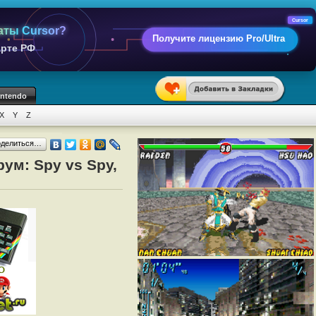
Cursor
аты Cursor?
Получите лицензию Pro/Ultra
арте РФ
intendo
X
Y
Z
оделиться…
ум: Spy vs Spy,