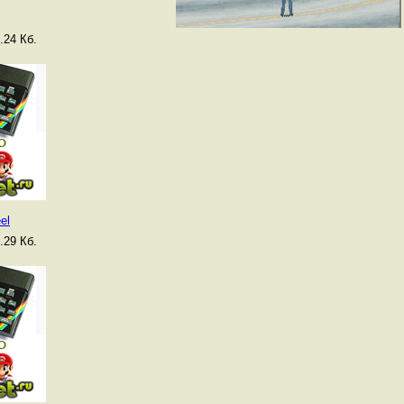
.24 Кб.
el
.29 Кб.