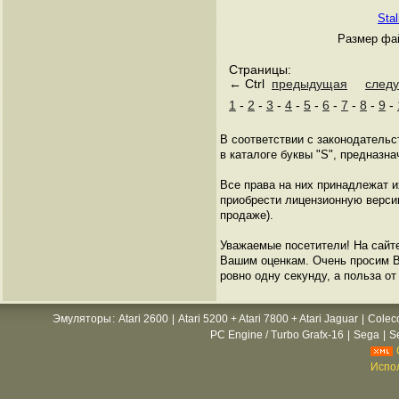
Stal
Размер фай
Страницы:
← Ctrl
предыдущая
след
1
-
2
-
3
-
4
-
5
-
6
-
7
-
8
-
9
-
В соответствии с законодатель
в каталоге буквы "S", предназн
Все права на них принадлежат 
приобрести лицензионную версию
продаже).
Уважаемые посетители! На сайт
Вашим оценкам. Очень просим Ва
ровно одну секунду, а польза от
Эмуляторы
:
Atari 2600
|
Atari 5200 + Atari 7800 + Atari Jaguar
|
Colec
PC Engine / Turbo Grafx-16
|
Sega
|
S
Испол