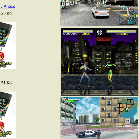
ic Antics
.29 Кб.
.51 Кб.