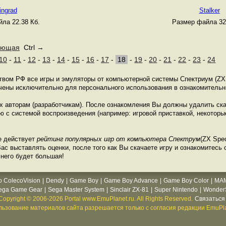
ingrad
Stalker
ла 22.38 Кб.
Размер файла 32
ующая
Ctrl →
10
-
11
-
12
-
13
-
14
-
15
-
16
-
17
-
18
-
19
-
20
-
21
-
22
-
23
-
24
ством РФ все игры и эмуляторы от компьютерной системы Спектриум (ZX
ачены исключительно для персонального использования в ознакомительн
их авторам (разработчикам). После ознакомления Вы должны удалить ск
 с системой воспроизведения (например: игровой приставкой, некоторые
е действует
рейтинг популярных игр от компьютера Спектрум
(ZX Spec
с выставлять оценки, после того как Вы скачаете игру и ознакомитесь с
 него будет большая!
o ColecoVision
|
Dendy
|
Game Boy
|
Game Boy Advance
|
Game Boy Color
|
MA
ega Game Gear
|
Sega Master System
|
Sinclair ZX-81
|
Super Nintendo
|
WonderS
Copyright © 2006-2026 Portal www.EmuPlanet.ru. All Rights Reserved.
Связаться 
ьзование материалов сайта разрешается только с согласия редакции EmuPla