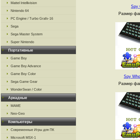
Mattel Intellivision
Spy 
Nintendo 64
Размер фай
PC Engine / Turbo Grafx-16
Sega
Sega Master System
Super Nintendo
Портативные
Game Boy
Game Boy Advance
Game Boy Color
Spy Who
Sega Game Gear
Размер фай
WonderSwan / Color
Аркадные
MAME
Neo-Geo
Компьютеры
Современные Игры для ПК
Microsoft MSX-1