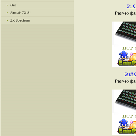
Oric
St. C
Sinclair ZX-81
Размер фай
ZX Spectrum
Staff 
Размер фай