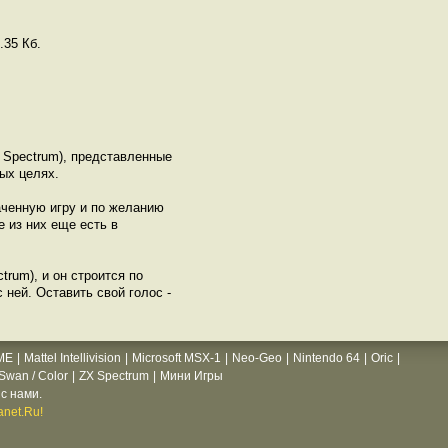
.35 Кб.
 Spectrum), представленные
ых целях.
аченную игру и по желанию
 из них еще есть в
trum), и он строится по
 ней. Оставить свой голос -
ME
|
Mattel Intellivision
|
Microsoft MSX-1
|
Neo-Geo
|
Nintendo 64
|
Oric
|
wan / Color
|
ZX Spectrum
|
Мини Игры
с нами.
net.Ru!