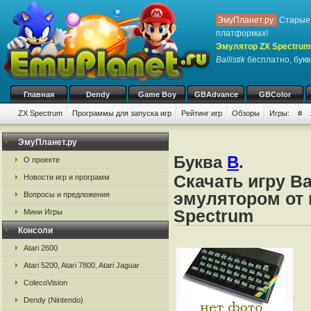
ЭмуПланет.ру:
Старые 
платформах!
Эмулятор ZX Spectrum
Ballistik
бесплатно, букв
Главная
Dendy
Game Boy
GBAdvance
GBColor
ZX Spectrum
Программы для запуска игр
Рейтинг игр
Обзоры
Игры:
#
ЭмуПланет.ру
Буква
B
.
О проекте
Скачать игру Ba
Новости игр и программ
эмулятором от 
Вопросы и предложения
Spectrum
Мини Игры
Консоли
Atari 2600
Atari 5200, Atari 7800, Atari Jaguar
ColecoVision
Dendy (Nintendo)