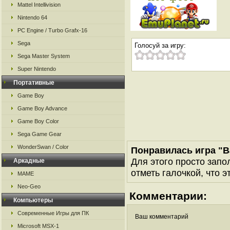
Mattel Intellivision
Nintendo 64
PC Engine / Turbo Grafx-16
Sega
Голосуй за игру:
Sega Master System
Super Nintendo
Портативные
Game Boy
Game Boy Advance
Game Boy Color
Sega Game Gear
WonderSwan / Color
Понравилась игра "Ba
Для этого просто запо
Аркадные
отметь галочкой, что э
MAME
Neo-Geo
Комментарии:
Компьютеры
Современные Игры для ПК
Ваш комментарий
Microsoft MSX-1