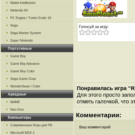
Mattel Intellivision
Nintendo 64
PC Engine / Turbo Grafx-16
Sega
Голосуй за игру:
Sega Master System
Super Nintendo
Портативные
Game Boy
Game Boy Advance
Game Boy Color
Sega Game Gear
WonderSwan / Color
Понравилась игра "R
Для этого просто запо
Аркадные
отметь галочкой, что э
MAME
Neo-Geo
Комментарии:
Компьютеры
Современные Игры для ПК
Ваш комментарий
Microsoft MSX-1