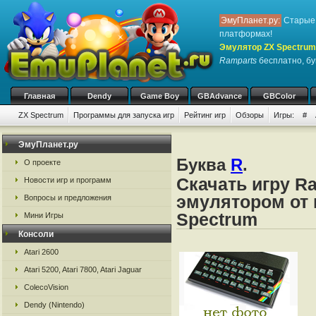
ЭмуПланет.ру:
Старые 
платформах!
Эмулятор ZX Spectrum
Ramparts
бесплатно, бу
Главная
Dendy
Game Boy
GBAdvance
GBColor
ZX Spectrum
Программы для запуска игр
Рейтинг игр
Обзоры
Игры:
#
ЭмуПланет.ру
Буква
R
.
О проекте
Скачать игру R
Новости игр и программ
эмулятором от 
Вопросы и предложения
Spectrum
Мини Игры
Консоли
Atari 2600
Atari 5200, Atari 7800, Atari Jaguar
ColecoVision
Dendy (Nintendo)