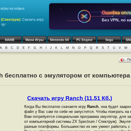
игры на новых
Ошибка опл
 (Спектрум)
:
Скачать игру
Без VPN, по к
 "R"
MAME
Мини Игры
Nintendo 64
PC Engine
Sega
SN
A
B
C
D
E
F
G
H
I
J
K
L
M
N
O
P
Q
R
S
T
U
V
W
П
h бесплатно с эмулятором от компьютера
Скачать игру Ranch (11.51 Кб.)
Когда Вы бесплатно скачаете игру
Ranch
, она будет заарх
файл у Вас сам по себе не запустится. Чтобы поиграть н
Вам потребуется специальная программа эмулятор, для зап
от компьютерной системы ZX Spectrum / Спектрум). Эмуля
разные платформы. Большинство из них умеют работать с 