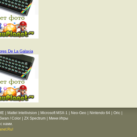
ores De La Galaxia
ME
|
Mattel Intellivision
|
Microsoft MSX-1
|
Neo-Geo
|
Nintendo 64
|
Oric
|
wan / Color
|
ZX Spectrum
|
Мини Игры
с нами.
net.Ru!