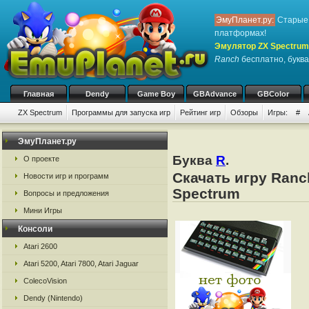
ЭмуПланет.ру:
Старые 
платформах!
Эмулятор ZX Spectrum
Ranch
бесплатно, буква
Главная
Dendy
Game Boy
GBAdvance
GBColor
ZX Spectrum
Программы для запуска игр
Рейтинг игр
Обзоры
Игры:
#
ЭмуПланет.ру
Буква
R
.
О проекте
Скачать игру Ranc
Новости игр и программ
Spectrum
Вопросы и предложения
Мини Игры
Консоли
Atari 2600
Atari 5200, Atari 7800, Atari Jaguar
ColecoVision
Dendy (Nintendo)