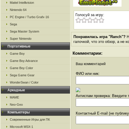
Mattel Intellivision
Nintendo 64
Голосуй за игру:
PC Engine / Turbo Grafx-16
Sega
Sega Master System
Понравилась игра "Ranch"?
Н
Super Nintendo
галочкой, что это обзор, а не 
Портативные
Комментарии:
Game Boy
Game Boy Advance
Ваш комментарий
Game Boy Color
ФИО или ник:
Sega Game Gear
WonderSwan / Color
Аркадные
Антиспам проверка: Введите т
MAME
Neo-Geo
Компьютеры
Контактный E-mail (не публик
Современные Игры для ПК
Microsoft MSX-1