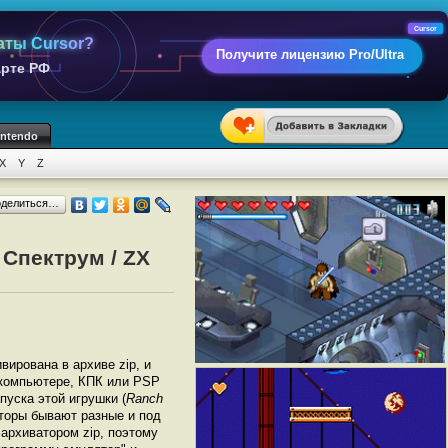
Cursor
аты Cursor?
Получите лицензию Pro/Ultra
арте РФ
intendo
X
Y
Z
оделиться…
 Спектрум / ZX
ивирована в архиве zip, и
а компьютере, КПК или PSP
уска этой игрушки (
Ranch
торы бывают разные и под
архиватором zip, поэтому