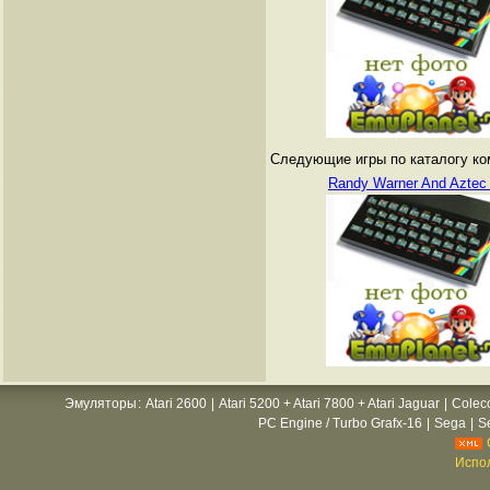
Следующие игры по каталогу ко
Randy Warner And Aztec 
Эмуляторы
:
Atari 2600
|
Atari 5200 + Atari 7800 + Atari Jaguar
|
Colec
PC Engine / Turbo Grafx-16
|
Sega
|
S
Испол