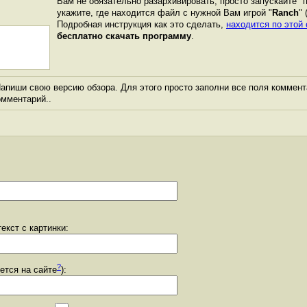
Вам не обязательно разархивировать, просто запускайте "
укажите, где находится файл с нужной Вам игрой "
Ranch
"
Подробная инструкция как это сделать,
находится по этой
бесплатно скачать программу
.
апиши свою версию обзора. Для этого просто заполни все поля коммент
комментарий..
екст с картинки:
?
уется на сайте
):