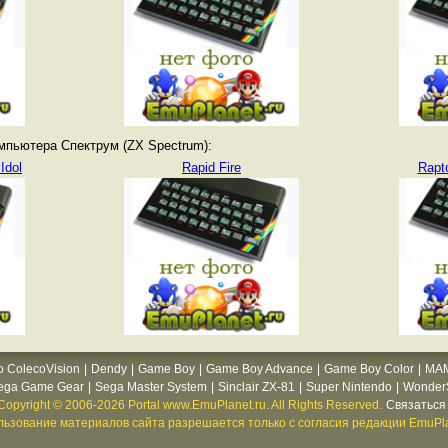
мпьютера Спектрум (ZX Spectrum):
Idol
Rapid Fire
Rapt
o ColecoVision
|
Dendy
|
Game Boy
|
Game Boy Advance
|
Game Boy Color
|
MA
ega Game Gear
|
Sega Master System
|
Sinclair ZX-81
|
Super Nintendo
|
WonderS
Copyright © 2006-2026 Portal www.EmuPlanet.ru. All Rights Reserved.
Связаться 
ьзование материалов сайта разрешается только с согласия редакции EmuPla