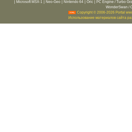
|
Microsoft MSX-1
|
Neo-Geo
|
Nintendo 64
|
Oric
|
PC Engine / Turbo Gr
WonderSwan / C
Copyright © 2006-2026 Portal www
Использование материалов сайта раз