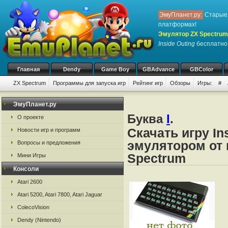
ЭмуПланет.ру:
Старые 
платформах!
Эмулятор ZX Spectrum
Inside Outing
бесплатно, 
Главная
Dendy
Game Boy
GBAdvance
GBColor
ZX Spectrum
Программы для запуска игр
Рейтинг игр
Обзоры
Игры:
#
ЭмуПланет.ру
Буква
I
.
О проекте
Скачать игру In
Новости игр и программ
эмулятором от 
Вопросы и предложения
Spectrum
Мини Игры
Консоли
Atari 2600
Atari 5200, Atari 7800, Atari Jaguar
ColecoVision
Dendy (Nintendo)