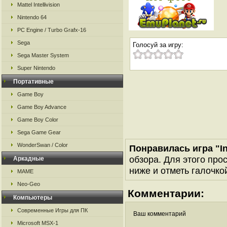
Mattel Intellivision
Nintendo 64
PC Engine / Turbo Grafx-16
Sega
Голосуй за игру:
Sega Master System
Super Nintendo
Портативные
Game Boy
Game Boy Advance
Game Boy Color
Sega Game Gear
WonderSwan / Color
Понравилась игра "In
обзора. Для этого про
Аркадные
ниже и отметь галочкой
MAME
Neo-Geo
Комментарии:
Компьютеры
Современные Игры для ПК
Ваш комментарий
Microsoft MSX-1