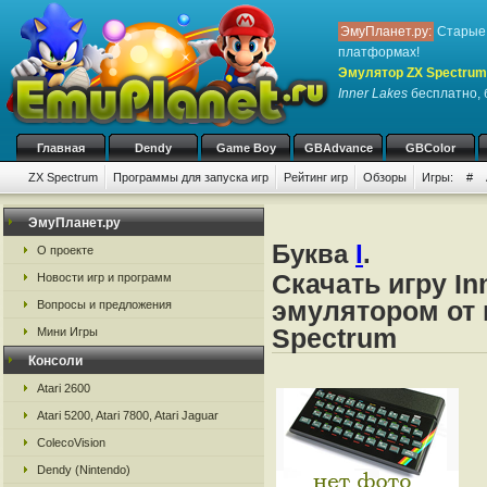
ЭмуПланет.ру:
Старые 
платформах!
Эмулятор ZX Spectrum
Inner Lakes
бесплатно, б
Главная
Dendy
Game Boy
GBAdvance
GBColor
ZX Spectrum
Программы для запуска игр
Рейтинг игр
Обзоры
Игры:
#
ЭмуПланет.ру
Буква
I
.
О проекте
Скачать игру In
Новости игр и программ
эмулятором от 
Вопросы и предложения
Spectrum
Мини Игры
Консоли
Atari 2600
Atari 5200, Atari 7800, Atari Jaguar
ColecoVision
Dendy (Nintendo)