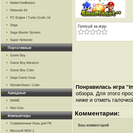
Mattel Intellivision
Nintendo 64
PC Engine / Turbo Grafx-16
Sega
Голосуй за игру:
Sega Master System
Super Nintendo
Портативные
Game Boy
Game Boy Advance
Game Boy Color
Sega Game Gear
WonderSwan / Color
Понравилась игра "In
обзора. Для этого про
Аркадные
ниже и отметь галочкой
MAME
Neo-Geo
Комментарии:
Компьютеры
Современные Игры для ПК
Ваш комментарий
Microsoft MSX-1