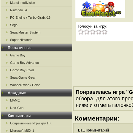
Mattel Intellivision
Nintendo 64
PC Engine / Turbo Grafx-16
Sega
Голосуй за игру:
Sega Master System
Super Nintendo
Портативные
Game Boy
Game Boy Advance
Game Boy Color
Sega Game Gear
WonderSwan / Color
Понравилась игра "G
Аркадные
обзора. Для этого про
MAME
ниже и отметь галочкой
Neo-Geo
Компьютеры
Комментарии:
Современные Игры для ПК
Ваш комментарий
Microsoft MSX-1