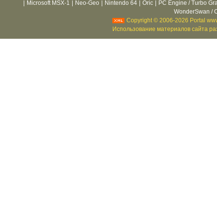
|
Microsoft MSX-1
|
Neo-Geo
|
Nintendo 64
|
Oric
|
PC Engine / Turbo Gr
WonderSwan / C
Copyright © 2006-2026 Portal www
Использование материалов сайта раз