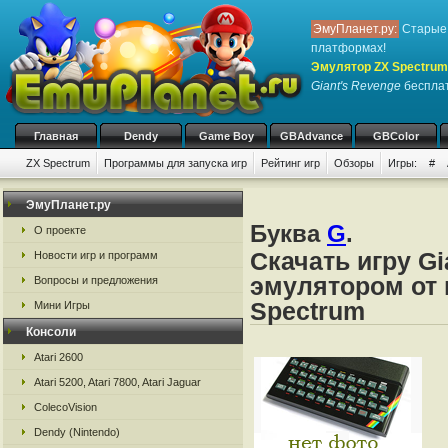
ЭмуПланет.ру:
Старые 
платформах!
Эмулятор ZX Spectrum
Giant's Revenge
бесплат
Главная
Dendy
Game Boy
GBAdvance
GBColor
ZX Spectrum
Программы для запуска игр
Рейтинг игр
Обзоры
Игры:
#
ЭмуПланет.ру
Буква
G
.
О проекте
Скачать игру Gi
Новости игр и программ
эмулятором от 
Вопросы и предложения
Spectrum
Мини Игры
Консоли
Atari 2600
Atari 5200, Atari 7800, Atari Jaguar
ColecoVision
Dendy (Nintendo)