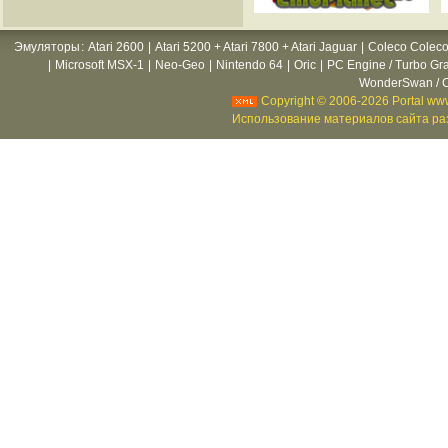
Эмуляторы
:
Atari 2600
|
Atari 5200 + Atari 7800 + Atari Jaguar
|
Coleco Coleco
|
Microsoft MSX-1
|
Neo-Geo
|
Nintendo 64
|
Oric
|
PC Engine / Turbo Gr
WonderSwan / C
Copyright © 2006-2026 Portal www
Использование материалов сайта раз