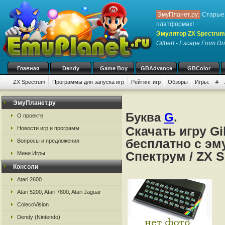
ЭмуПланет.ру:
Старые 
платформах!
Эмулятор ZX Spectrum
Gilbert - Escape From Dri
Главная
Dendy
Game Boy
GBAdvance
GBColor
ZX Spectrum
Программы для запуска игр
Рейтинг игр
Обзоры
Игры:
#
ЭмуПланет.ру
Буква
G
.
О проекте
Скачать игру Gil
Новости игр и программ
бесплатно с эм
Вопросы и предложения
Спектрум / ZX 
Мини Игры
Консоли
Atari 2600
Atari 5200, Atari 7800, Atari Jaguar
ColecoVision
Dendy (Nintendo)