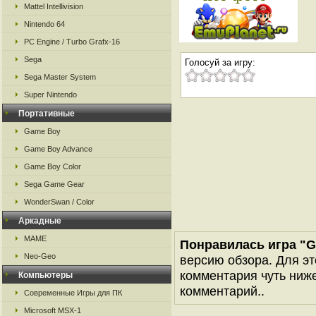
Mattel Intellivision
Nintendo 64
PC Engine / Turbo Grafx-16
Sega
Голосуй за игру:
Sega Master System
Super Nintendo
Портативные
Game Boy
Game Boy Advance
Game Boy Color
Sega Game Gear
WonderSwan / Color
Аркадные
MAME
Понравилась игра "Gil
Neo-Geo
версию обзора. Для эт
комментария чуть ниже 
Компьютеры
комментарий..
Современные Игры для ПК
Microsoft MSX-1