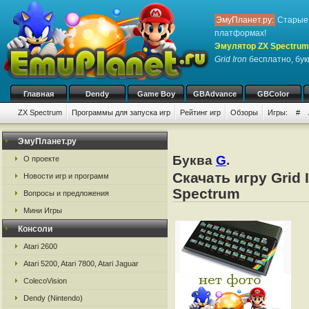
ЭмуПланет.ру:
Старые 
платформах!
Эмулятор ZX Spectrum
Grid Iron
бесплатно, бук
Главная
Dendy
Game Boy
GBAdvance
GBColor
ZX Spectrum
Программы для запуска игр
Рейтинг игр
Обзоры
Игры:
#
ЭмуПланет.ру
Буква
G
.
О проекте
Скачать игру Grid
Новости игр и программ
Spectrum
Вопросы и предложения
Мини Игры
Консоли
Atari 2600
Atari 5200, Atari 7800, Atari Jaguar
ColecoVision
Dendy (Nintendo)