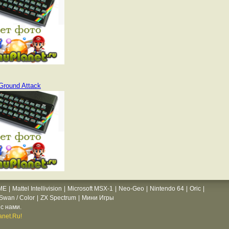
Ground Attack
ME
|
Mattel Intellivision
|
Microsoft MSX-1
|
Neo-Geo
|
Nintendo 64
|
Oric
|
wan / Color
|
ZX Spectrum
|
Мини Игры
с нами.
net.Ru!