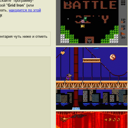
скайте "программу-
рой "
Grid Iron
" (или
лать,
находится по этой
у
.
нтария чуть ниже и отметь