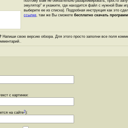
поэтому Вам не обязательно разархивировать, просто запу
эмулятор" и укажите, где находится файл с нужной Вам иг
выберите ее из списка). Подробная инструкция как это сде
ссылке
, там же Вы сможете
бесплатно скачать программ
?
Напиши свою версию обзора. Для этого просто заполни все поля комме
комментарий..
екст с картинки:
?
уется на сайте
):