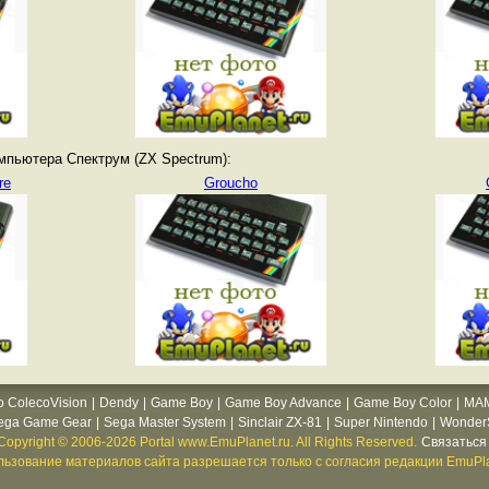
мпьютера Спектрум (ZX Spectrum):
re
Groucho
o ColecoVision
|
Dendy
|
Game Boy
|
Game Boy Advance
|
Game Boy Color
|
MA
ega Game Gear
|
Sega Master System
|
Sinclair ZX-81
|
Super Nintendo
|
WonderS
Copyright © 2006-2026 Portal www.EmuPlanet.ru. All Rights Reserved.
Связаться 
ьзование материалов сайта разрешается только с согласия редакции EmuPla