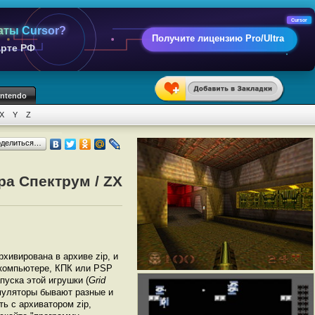
Cursor
аты Cursor?
Получите лицензию Pro/Ultra
арте РФ
intendo
X
Y
Z
оделиться…
ра Спектрум / ZX
рхивирована в архиве zip, и
а компьютере, КПК или PSP
уска этой игрушки (
Grid
муляторы бывают разные и
ь с архиватором zip,