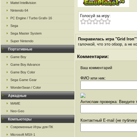
Mattel Intellivision
Nintendo 64
Голосуй за игру:
PC Engine / Turbo Grafx-16
Sega
Sega Master System
Понравилась игра "Grid Iron"
Super Nintendo
галочкой, что это обзор, а не 
Портативные
Комментарии:
Game Boy
Game Boy Advance
Ваш комментарий
Game Boy Color
ФИО или ник:
Sega Game Gear
WonderSwan / Color
Аркадные
Антиспам проверка: Введите т
MAME
Neo-Geo
Компьютеры
Контактный E-mail (не публик
Современные Игры для ПК
Microsoft MSX-1