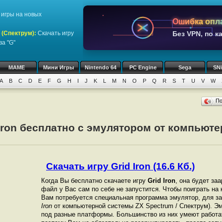
игры на новых
Ошибка опл
 (Спектрум)
:
Скачать игру
Без VPN, по к
ва "G"
MAME
Мини Игры
Nintendo 64
PC Engine
Sega
SN
A
B
C
D
E
F
G
H
I
J
K
L
M
N
O
P
Q
R
S
T
U
V
W
П
 Iron бесплатно с эмулятором от компьюте
Скачать игру Grid Iron (16.6 Кб.)
Когда Вы бесплатно скачаете игру
Grid Iron
, она будет заа
файл у Вас сам по себе не запустится. Чтобы поиграть н
Вам потребуется специальная программа эмулятор, для зап
Iron
от компьютерной системы ZX Spectrum / Спектрум). Э
под разные платформы. Большинство из них умеют работат