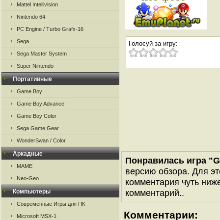
Mattel Intellivision
Nintendo 64
PC Engine / Turbo Grafx-16
Sega
Голосуй за игру:
Sega Master System
Super Nintendo
Портативные
Game Boy
Game Boy Advance
Game Boy Color
Sega Game Gear
WonderSwan / Color
Аркадные
Понравилась игра "G
MAME
версию обзора. Для эт
Neo-Geo
комментария чуть ниже 
комментарий..
Компьютеры
Современные Игры для ПК
Комментарии:
Microsoft MSX-1