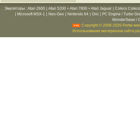
Эмуляторы
:
Atari 2600
|
Atari 5200 + Atari 7800 + Atari Jaguar
|
Coleco Coleco
|
Microsoft MSX-1
|
Neo-Geo
|
Nintendo 64
|
Oric
|
PC Engine / Turbo Gr
WonderSwan / C
Copyright © 2006-2026 Portal www
Использование материалов сайта раз