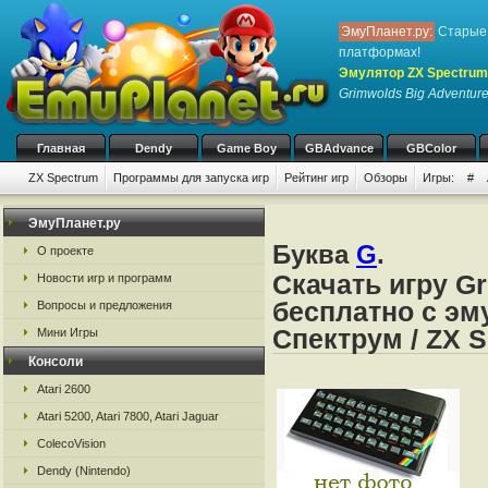
ЭмуПланет.ру:
Старые 
платформах!
Эмулятор ZX Spectrum
Grimwolds Big Adventur
Главная
Dendy
Game Boy
GBAdvance
GBColor
ZX Spectrum
Программы для запуска игр
Рейтинг игр
Обзоры
Игры:
#
ЭмуПланет.ру
Буква
G
.
О проекте
Скачать игру Gr
Новости игр и программ
бесплатно с эм
Вопросы и предложения
Спектрум / ZX 
Мини Игры
Консоли
Atari 2600
Atari 5200, Atari 7800, Atari Jaguar
ColecoVision
Dendy (Nintendo)