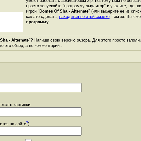
умеют работать с архиватором zip, поэтому Вам не обязат
просто запускайте "программу-эмулятор" и укажите, где н
игрой "
Domes Of Sha - Alternate
" (или выберите ее из спис
как это сделать,
находится по этой ссылке
, там же Вы см
программу
.
ha - Alternate"?
Напиши свою версию обзора. Для этого просто заполн
то это обзор, а не комментарий..
екст с картинки:
?
уется на сайте
):