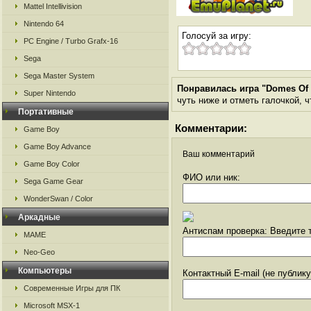
Mattel Intellivision
Nintendo 64
Голосуй за игру:
PC Engine / Turbo Grafx-16
Sega
Sega Master System
Понравилась игра "Domes Of S
Super Nintendo
чуть ниже и отметь галочкой, ч
Портативные
Комментарии:
Game Boy
Game Boy Advance
Ваш комментарий
Game Boy Color
ФИО или ник:
Sega Game Gear
WonderSwan / Color
Аркадные
Антиспам проверка: Введите т
MAME
Neo-Geo
Компьютеры
Контактный E-mail (не публик
Современные Игры для ПК
Microsoft MSX-1