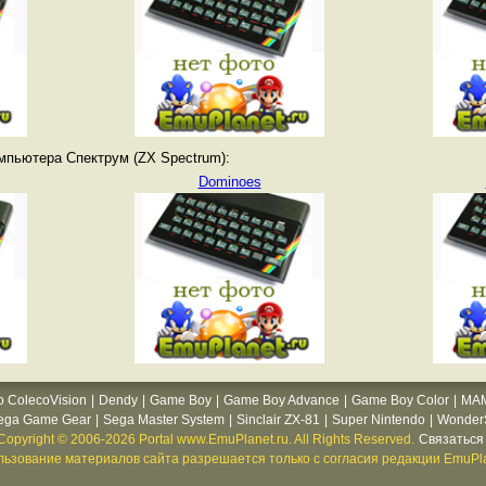
мпьютера Спектрум (ZX Spectrum):
Dominoes
o ColecoVision
|
Dendy
|
Game Boy
|
Game Boy Advance
|
Game Boy Color
|
MA
ega Game Gear
|
Sega Master System
|
Sinclair ZX-81
|
Super Nintendo
|
WonderS
Copyright © 2006-2026 Portal www.EmuPlanet.ru. All Rights Reserved.
Связаться 
ьзование материалов сайта разрешается только с согласия редакции EmuPla