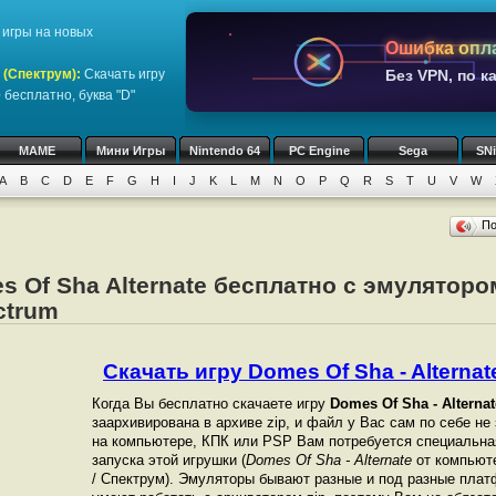
игры на новых
Ошибка опл
 (Спектрум)
:
Скачать игру
Без VPN, по к
e
бесплатно, буква "D"
MAME
Мини Игры
Nintendo 64
PC Engine
Sega
SN
A
B
C
D
E
F
G
H
I
J
K
L
M
N
O
P
Q
R
S
T
U
V
W
П
s Of Sha Alternate бесплатно с эмулятор
ctrum
Скачать игру Domes Of Sha - Alternate
Когда Вы бесплатно скачаете игру
Domes Of Sha - Alternat
заархивирована в архиве zip, и файл у Вас сам по себе не
на компьютере, КПК или PSP Вам потребуется специальна
запуска этой игрушки (
Domes Of Sha - Alternate
от компьют
/ Спектрум). Эмуляторы бывают разные и под разные пла