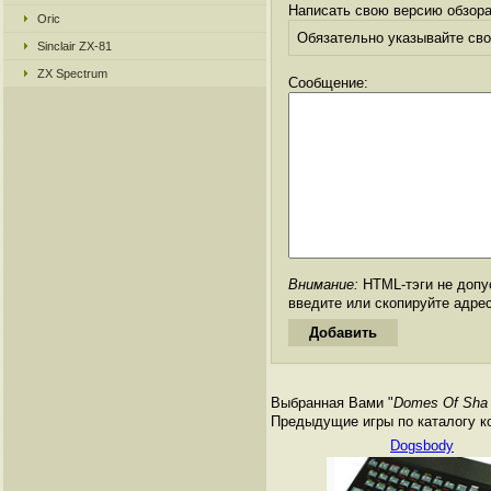
Написать свою версию обзора
Oric
Обязательно указывайте свое
Sinclair ZX-81
ZX Spectrum
Сообщение:
Внимание:
HTML-тэги не допус
введите или скопируйте адре
Выбранная Вами "
Domes Of Sha -
Предыдущие игры по каталогу к
Dogsbody