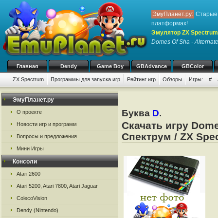
ЭмуПланет.ру:
Старые 
платформах!
Эмулятор ZX Spectrum
Domes Of Sha - Alternat
Главная
Dendy
Game Boy
GBAdvance
GBColor
ZX Spectrum
Программы для запуска игр
Рейтинг игр
Обзоры
Игры:
#
ЭмуПланет.ру
Буква
D
.
О проекте
Скачать игру Dome
Новости игр и программ
Спектрум / ZX Spe
Вопросы и предложения
Мини Игры
Консоли
Atari 2600
Atari 5200, Atari 7800, Atari Jaguar
ColecoVision
Dendy (Nintendo)