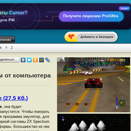
Cursor
аты Cursor?
Получите лицензию Pro/Ultra
арте РФ
intendo
X
Y
Z
оделиться…
ом от компьютера
 (27.5 Кб.)
e
, она будет
 запустится. Чтобы поиграть
я программа эмулятор, для
ерной системы ZX Spectrum
тформы. Большинство из них