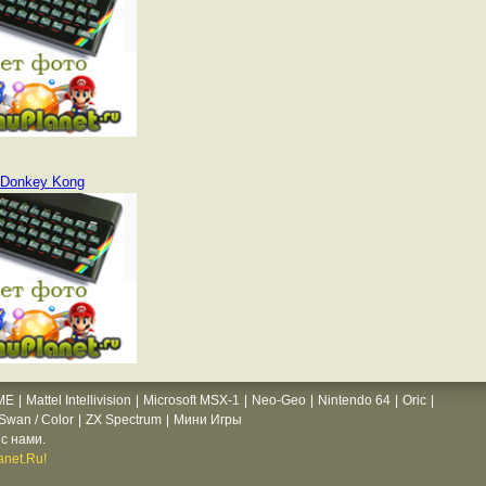
Donkey Kong
ME
|
Mattel Intellivision
|
Microsoft MSX-1
|
Neo-Geo
|
Nintendo 64
|
Oric
|
wan / Color
|
ZX Spectrum
|
Мини Игры
с нами.
net.Ru!