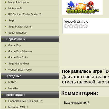
Mattel Intellivision
Nintendo 64
PC Engine / Turbo Grafx-16
Sega
Голосуй за игру:
Sega Master System
Super Nintendo
Портативные
Game Boy
Game Boy Advance
Game Boy Color
Sega Game Gear
WonderSwan / Color
Понравилась игра "
Для этого просто запо
Аркадные
отметь галочкой, что э
MAME
Neo-Geo
Комментарии:
Компьютеры
Современные Игры для ПК
Ваш комментарий
Microsoft MSX-1