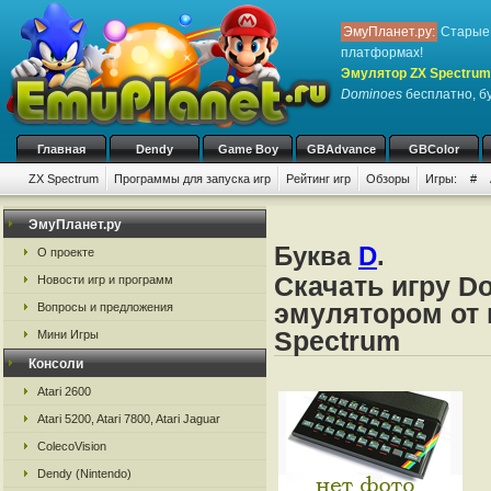
ЭмуПланет.ру:
Старые 
платформах!
Эмулятор ZX Spectrum
Dominoes
бесплатно, бу
Главная
Dendy
Game Boy
GBAdvance
GBColor
ZX Spectrum
Программы для запуска игр
Рейтинг игр
Обзоры
Игры:
#
ЭмуПланет.ру
Буква
D
.
О проекте
Скачать игру D
Новости игр и программ
эмулятором от 
Вопросы и предложения
Spectrum
Мини Игры
Консоли
Atari 2600
Atari 5200, Atari 7800, Atari Jaguar
ColecoVision
Dendy (Nintendo)