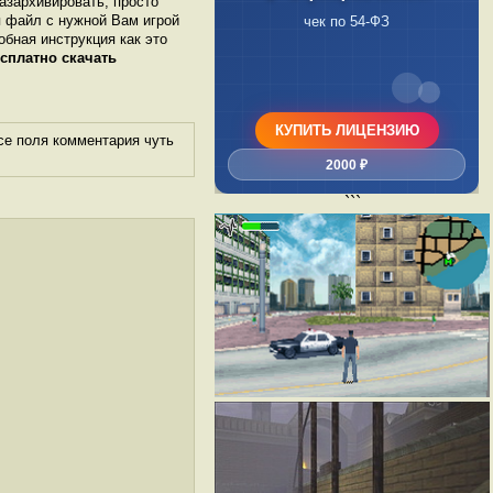
разархивировать, просто
я файл с нужной Вам игрой
чек по 54-ФЗ
робная инструкция как это
сплатно скачать
КУПИТЬ ЛИЦЕНЗИЮ
се поля комментария чуть
2000 ₽
```