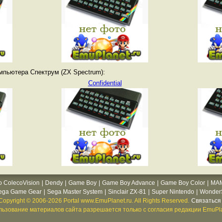
мпьютера Спектрум (ZX Spectrum):
Confidential
o ColecoVision
|
Dendy
|
Game Boy
|
Game Boy Advance
|
Game Boy Color
|
MA
ega Game Gear
|
Sega Master System
|
Sinclair ZX-81
|
Super Nintendo
|
WonderS
Copyright © 2006-2026 Portal www.EmuPlanet.ru. All Rights Reserved.
Связаться 
ьзование материалов сайта разрешается только с согласия редакции EmuPla