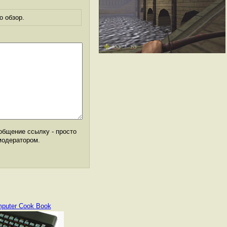
о обзор.
общение ссылку - просто
модератором.
puter Cook Book