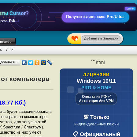
Cursor
аты Cursor?
Получите лицензию Pro/Ultra
арте РФ
intendo
X
Y
Z
```html
оделиться…
ЛИЦЕНЗИИ
 от компьютера
Windows 10/11
PRO & HOME
Оплата из РФ ✅
Активация без VPN
8.77 Кб.)
 она будет заархивирована в
💯 Только
ы поиграть на компьютере,
лятор, для запуска этой
индивидуальные ключи
 Spectrum / Спектрум).
шинство из них умеют
📋 Официальный