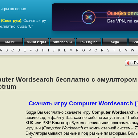
игры на новых
Ошибка опл
 (Спектрум)
:
Скачать игру
Без VPN, по к
сплатно, буква "C"
MAME
Мини Игры
Nintendo 64
PC Engine
Sega
SN
A
B
C
D
E
F
G
H
I
J
K
L
M
N
O
P
Q
R
S
T
U
V
W
П
puter Wordsearch бесплатно с эмулятором
ctrum
Скачать игру Computer Wordsearch (1
Когда Вы бесплатно скачаете игру
Computer Wordsearch
,
архиве zip, и файл у Вас сам по себе не запустится. Чтоб
КПК или PSP Вам потребуется специальная программа эму
игрушки (
Computer Wordsearch
от компьютерной системы ZX
Эмуляторы бывают разные и под разные платформы. Боль