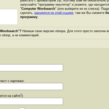
работать с архиватором zip, поэтому Вам не обязательно 
запускайте "программу-эмулятор" и укажите, где находитс
"
Computer Wordsearch
" (или выберите ее из списка). Под
сделать,
находится по этой ссылке
, там же Вы сможете
бе
программу
.
 Wordsearch"?
Напиши свою версию обзора. Для этого просто заполни в
о обзор, а не комментарий..
екст с картинки:
?
уется на сайте
):