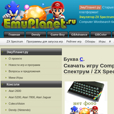
ЭмуПланет.ру:
Старые 
платформах!
Эмулятор ZX Spectrum
Computer Wordsearch
бе
Главная
Dendy
Game Boy
GBAdvance
GBColor
ZX Spectrum
Программы для запуска игр
Рейтинг игр
Обзоры
Игры:
#
ЭмуПланет.ру
Буква
C
.
О проекте
Скачать игру Com
Новости игр и программ
Спектрум / ZX Spe
Вопросы и предложения
Мини Игры
Консоли
Atari 2600
Atari 5200, Atari 7800, Atari Jaguar
ColecoVision
Dendy (Nintendo)