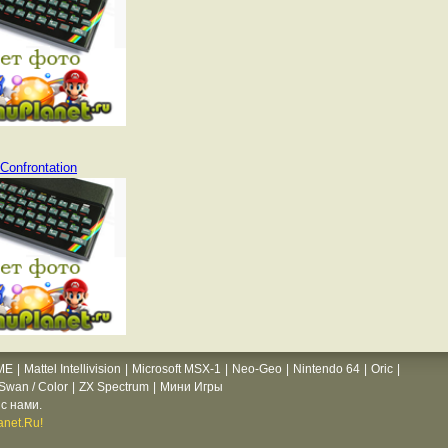
Confrontation
ME
|
Mattel Intellivision
|
Microsoft MSX-1
|
Neo-Geo
|
Nintendo 64
|
Oric
|
wan / Color
|
ZX Spectrum
|
Мини Игры
с нами.
net.Ru!