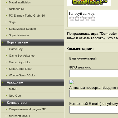
Mattel Intellivision
Nintendo 64
Голосуй за игру:
PC Engine / Turbo Grafx-16
Sega
Sega Master System
Понравилась игра "Computer
Super Nintendo
ниже и отметь галочкой, что эт
Портативные
Комментарии:
Game Boy
Game Boy Advance
Ваш комментарий
Game Boy Color
ФИО или ник:
Sega Game Gear
WonderSwan / Color
Аркадные
Антиспам проверка: Введите т
MAME
Neo-Geo
Компьютеры
Контактный E-mail (не публик
Современные Игры для ПК
Microsoft MSX-1