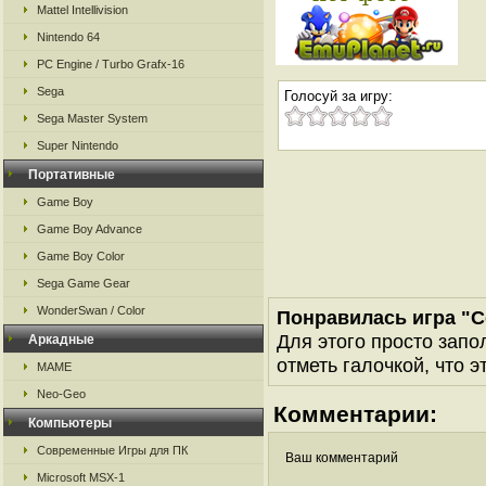
Mattel Intellivision
Nintendo 64
PC Engine / Turbo Grafx-16
Sega
Голосуй за игру:
Sega Master System
Super Nintendo
Портативные
Game Boy
Game Boy Advance
Game Boy Color
Sega Game Gear
WonderSwan / Color
Понравилась игра "C
Для этого просто запо
Аркадные
отметь галочкой, что э
MAME
Neo-Geo
Комментарии:
Компьютеры
Современные Игры для ПК
Ваш комментарий
Microsoft MSX-1