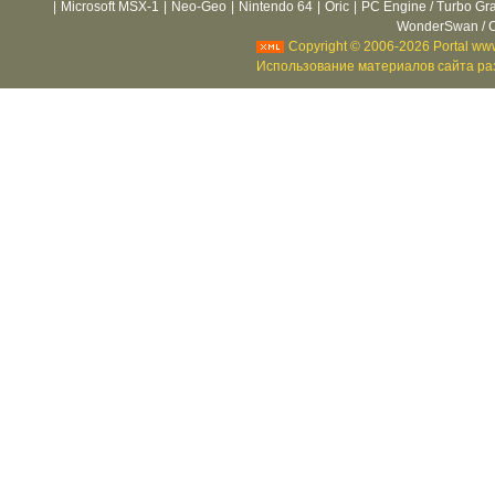
|
Microsoft MSX-1
|
Neo-Geo
|
Nintendo 64
|
Oric
|
PC Engine / Turbo Gr
WonderSwan / C
Copyright © 2006-2026 Portal www
Использование материалов сайта раз