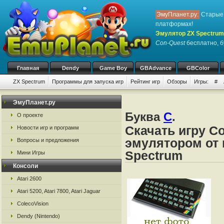
ЭмуПланет.ру:
Старые 
платформах!
Эмулятор ZX Spectrum
Con-Quest
бесплатно, б
Главная
Dendy
Game Boy
GBAdvance
GBColor
ZX Spectrum
Программы для запуска игр
Рейтинг игр
Обзоры
Игры:
#
ЭмуПланет.ру
Буква
C
.
О проекте
Скачать игру C
Новости игр и программ
эмулятором от 
Вопросы и предложения
Spectrum
Мини Игры
Консоли
Atari 2600
Atari 5200, Atari 7800, Atari Jaguar
ColecoVision
Dendy (Nintendo)