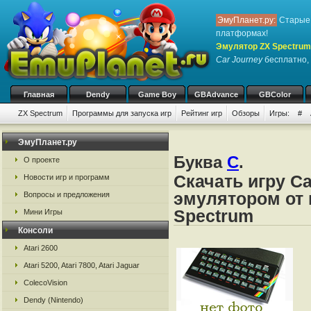
ЭмуПланет.ру:
Старые 
платформах!
Эмулятор ZX Spectrum
Car Journey
бесплатно, 
Главная
Dendy
Game Boy
GBAdvance
GBColor
ZX Spectrum
Программы для запуска игр
Рейтинг игр
Обзоры
Игры:
#
ЭмуПланет.ру
Буква
C
.
О проекте
Скачать игру Ca
Новости игр и программ
эмулятором от 
Вопросы и предложения
Spectrum
Мини Игры
Консоли
Atari 2600
Atari 5200, Atari 7800, Atari Jaguar
ColecoVision
Dendy (Nintendo)