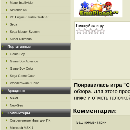
Mattel Intellivision
Nintendo 64
PC Engine / Turbo Grafx-16
Sega
Голосуй за игру:
Sega Master System
Super Nintendo
Портативные
Game Boy
Game Boy Advance
Game Boy Color
Sega Game Gear
WonderSwan / Color
Понравилась игра "C
обзора. Для этого про
Аркадные
ниже и отметь галочкой
MAME
Neo-Geo
Комментарии:
Компьютеры
Современные Игры для ПК
Ваш комментарий
Microsoft MSX-1