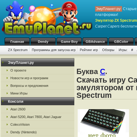
ЭмуПланет.ру:
Старые 
платформах!
Эмулятор ZX Spectrum
Carpet Capers
бесплатно
Главная
Dendy
Game Boy
GBAdvance
GBColor
ZX Spectrum
Программы для запуска игр
Рейтинг игр
Обзоры
Игры:
#
ЭмуПланет.ру
Буква
C
.
О проекте
Скачать игру Ca
Новости игр и программ
эмулятором от 
Вопросы и предложения
Spectrum
Мини Игры
Консоли
Atari 2600
Atari 5200, Atari 7800, Atari Jaguar
ColecoVision
Dendy (Nintendo)