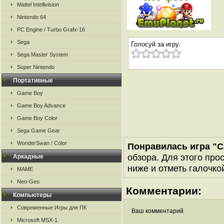
Mattel Intellivision
Nintendo 64
PC Engine / Turbo Grafx-16
Sega
Голосуй за игру:
Sega Master System
Super Nintendo
Портативные
Game Boy
Game Boy Advance
Game Boy Color
Sega Game Gear
WonderSwan / Color
Понравилась игра "C
обзора. Для этого про
Аркадные
ниже и отметь галочкой
MAME
Neo-Geo
Комментарии:
Компьютеры
Современные Игры для ПК
Ваш комментарий
Microsoft MSX-1