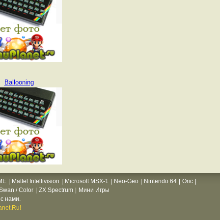
Ballooning
ME
|
Mattel Intellivision
|
Microsoft MSX-1
|
Neo-Geo
|
Nintendo 64
|
Oric
|
wan / Color
|
ZX Spectrum
|
Мини Игры
с нами.
net.Ru!