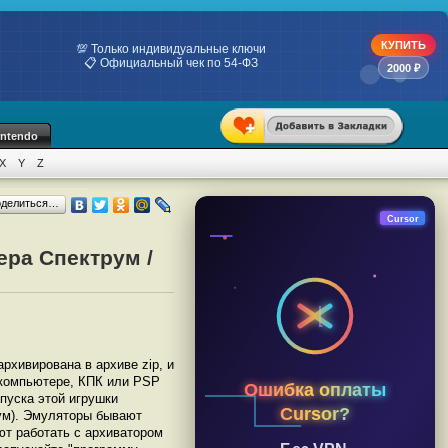
КУПИТЬ
💯 Только индивидуальные ключи
📋 Официальный чек по 54-ФЗ
2000 ₽
intendo
X
Y
Z
оделиться…
Cursor
ера Спектрум /
архивирована в архиве zip, и
а компьютере, КПК или PSP
Ошибка оплаты
пуска этой игрушки
Cursor?
ум). Эмуляторы бывают
ют работать с архиватором