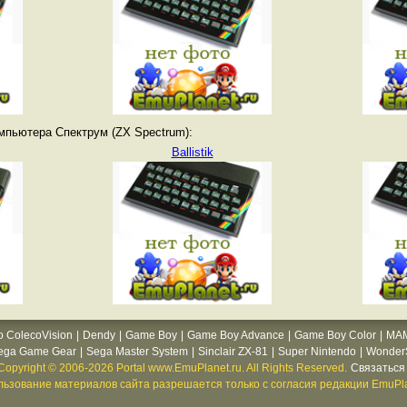
мпьютера Спектрум (ZX Spectrum):
Ballistik
o ColecoVision
|
Dendy
|
Game Boy
|
Game Boy Advance
|
Game Boy Color
|
MA
ega Game Gear
|
Sega Master System
|
Sinclair ZX-81
|
Super Nintendo
|
WonderS
Copyright © 2006-2026 Portal www.EmuPlanet.ru. All Rights Reserved.
Связаться 
ьзование материалов сайта разрешается только с согласия редакции EmuPla