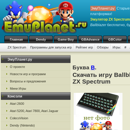
ЭмуПланет.ру:
Старые 
платформах!
Эмулятор ZX Spectrum
Ballblazer
бесплатно, бу
Главная
Dendy
Game Boy
GBAdvance
GBColor
ZX Spectrum
Программы для запуска игр
Рейтинг игр
Обзоры
Игры:
#
ЭмуПланет.ру
Буква
B
.
О проекте
Скачать игру Ball
Новости игр и программ
ZX Spectrum
Вопросы и предложения
Мини Игры
Консоли
Atari 2600
Atari 5200, Atari 7800, Atari Jaguar
ColecoVision
Dendy (Nintendo)