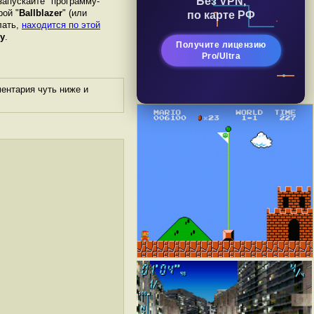
Без VPN,
запускайте "программу-
рой "
Ballblazer
" (или
по карте РФ
лать,
находится по этой
у
.
Получите лицензию
Pro/Ultra
ентария чуть ниже и