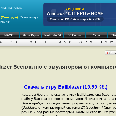
игры на новых
ЛИЦЕНЗИИ
Windows 10/11 PRO & HOME
 (Спектрум)
:
Скачать игру
Оплата из РФ ✅ Активация без VPN
ква "B"
MAME
Мини Игры
Nintendo 64
PC Engine
Sega
SN
A
B
C
D
E
F
G
H
I
J
K
L
M
N
O
P
Q
R
S
T
U
V
W
П
blazer бесплатно с эмулятором от компьют
Скачать игру Ballblazer (19.59 Кб.)
Когда Вы бесплатно скачаете игру
Ballblazer
, она будет за
файл у Вас сам по себе не запустится. Чтобы поиграть н
Вам потребуется специальная программа эмулятор, для за
(
Ballblazer
от компьютерной системы ZX Spectrum / Спектр
разные и под разные платформы. Большинство из них уме