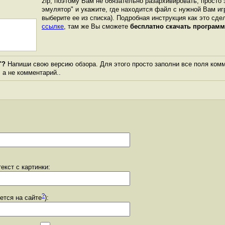
zip, поэтому Вам не обязательно разархивировать, просто 
эмулятор" и укажите, где находится файл с нужной Вам иг
выберите ее из списка). Подробная инструкция как это сде
ссылке
, там же Вы сможете
бесплатно скачать программ
"?
Напиши свою версию обзора. Для этого просто заполни все поля комм
, а не комментарий..
екст с картинки:
?
уется на сайте
):