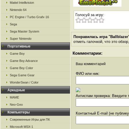
Mattel Intellivision
Nintendo 64
Голосуй за игру:
PC Engine / Turbo Grafx-16
Sega
Sega Master System
Понравилась игра "Ballblazer
Super Nintendo
отметь галочкой, что это обзор
Портативные
Комментарии:
Game Boy
Game Boy Advance
Ваш комментарий
Game Boy Color
ФИО или ник:
Sega Game Gear
WonderSwan / Color
Аркадные
Антиспам проверка: Введите т
MAME
Neo-Geo
Компьютеры
Контактный E-mail (не публик
Современные Игры для ПК
Microsoft MSX-1