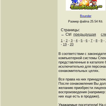
Bounder
Размер файла 25.54 Кб.
Страницы:
← Ctrl
предыдущая
сл
1
-
2
-
3
-
4
-
5
-
6
-
7
-
8
-
9
-
-
19
-
20
В соответствии с законодат
компьютерной системы Спект
представленные в каталоге 
исключительно для персонал
ознакомительных целях.
Все права на них принадлежа
После ознакомления Вы дол
желанию приобрести лиценз
воспроизведения (например: 
них еще есть в продаже).
Уважаемые посетители! На 