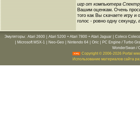
игр от компьютера Спект
Вашим оценкам. Очень прос
того как Вы скачаете игру и
голос - ровно одну секунду, 
Эмуляторы
:
Atari 2600
|
Atari 5200 + Atari 7800 + Atari Jaguar
|
Coleco Coleco
|
Microsoft MSX-1
|
Neo-Geo
|
Nintendo 64
|
Oric
|
PC Engine / Turbo Gr
WonderSwan / C
Copyright © 2006-2026 Portal www
Использование материалов сайта раз