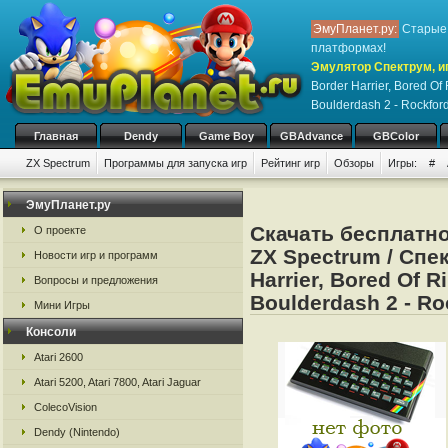
ЭмуПланет.ру:
Старые 
платформах!
Эмулятор Спектрум, иг
Border Harrier, Bored Of
Boulderdash 2 - Rockford
Главная
Dendy
Game Boy
GBAdvance
GBColor
ZX Spectrum
Программы для запуска игр
Рейтинг игр
Обзоры
Игры:
#
ЭмуПланет.ру
Скачать бесплатн
О проекте
ZX Spectrum / Спек
Новости игр и программ
Harrier, Bored Of R
Вопросы и предложения
Boulderdash 2 - Ro
Мини Игры
Консоли
Atari 2600
Atari 5200, Atari 7800, Atari Jaguar
ColecoVision
Dendy (Nintendo)