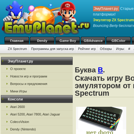
ЭмуПланет.ру:
Старые 
платформах!
Эмулятор ZX Spectrum
Bouncing Berty
бесплатно
Главная
Dendy
Game Boy
GBAdvance
GBColor
ZX Spectrum
Программы для запуска игр
Рейтинг игр
Обзоры
Игры:
#
ЭмуПланет.ру
Буква
B
.
О проекте
Скачать игру Bo
Новости игр и программ
эмулятором от 
Вопросы и предложения
Spectrum
Мини Игры
Консоли
Atari 2600
Atari 5200, Atari 7800, Atari Jaguar
ColecoVision
Dendy (Nintendo)