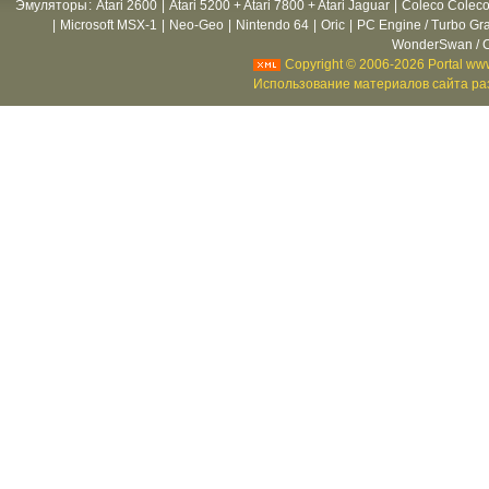
Эмуляторы
:
Atari 2600
|
Atari 5200 + Atari 7800 + Atari Jaguar
|
Coleco Coleco
|
Microsoft MSX-1
|
Neo-Geo
|
Nintendo 64
|
Oric
|
PC Engine / Turbo Gr
WonderSwan / C
Copyright © 2006-2026 Portal www
Использование материалов сайта раз