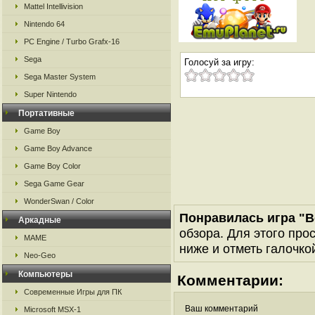
Mattel Intellivision
Nintendo 64
PC Engine / Turbo Grafx-16
Sega
Голосуй за игру:
Sega Master System
Super Nintendo
Портативные
Game Boy
Game Boy Advance
Game Boy Color
Sega Game Gear
WonderSwan / Color
Понравилась игра "B
Аркадные
обзора. Для этого про
MAME
ниже и отметь галочкой
Neo-Geo
Компьютеры
Комментарии:
Современные Игры для ПК
Ваш комментарий
Microsoft MSX-1