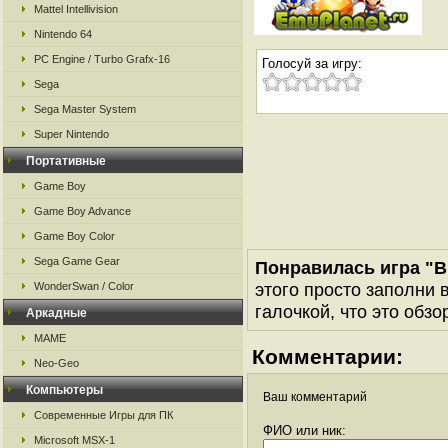
Mattel Intellivision
Nintendo 64
PC Engine / Turbo Grafx-16
Голосуй за игру:
Sega
Sega Master System
Super Nintendo
Портативные
Game Boy
Game Boy Advance
Game Boy Color
Sega Game Gear
Понравилась игра "B
этого просто заполни 
WonderSwan / Color
галочкой, что это обзо
Аркадные
MAME
Комментарии:
Neo-Geo
Компьютеры
Ваш комментарий
Современные Игры для ПК
ФИО или ник:
Microsoft MSX-1