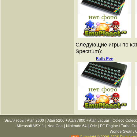
Следующие игры по кат
Spectrum):
Bulls Eye
Эмуляторы
:
Atari 2600
|
Atari 5200 + Atari 7800 + Atari Jaguar
|
Coleco Coleco
|
Microsoft MSX-1
|
Neo-Geo
|
Nintendo 64
|
Oric
|
PC Engine / Turbo Gr
WonderSwan / C