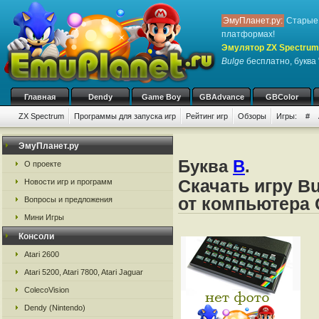
ЭмуПланет.ру:
Старые 
платформах!
Эмулятор ZX Spectrum
Bulge
бесплатно, буква 
Главная
Dendy
Game Boy
GBAdvance
GBColor
ZX Spectrum
Программы для запуска игр
Рейтинг игр
Обзоры
Игры:
#
ЭмуПланет.ру
Буква
B
.
О проекте
Скачать игру B
Новости игр и программ
от компьютера 
Вопросы и предложения
Мини Игры
Консоли
Atari 2600
Atari 5200, Atari 7800, Atari Jaguar
ColecoVision
Dendy (Nintendo)