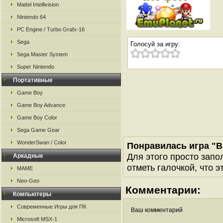
Mattel Intellivision
Nintendo 64
PC Engine / Turbo Grafx-16
Sega
Голосуй за игру:
Sega Master System
Super Nintendo
Портативные
Game Boy
Game Boy Advance
Game Boy Color
Sega Game Gear
WonderSwan / Color
Понравилась игра "B
Для этого просто запо
Аркадные
отметь галочкой, что э
MAME
Neo-Geo
Комментарии:
Компьютеры
Современные Игры для ПК
Ваш комментарий
Microsoft MSX-1