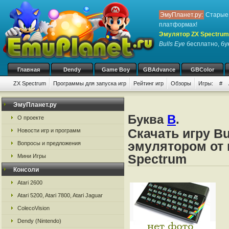
ЭмуПланет.ру:
Старые 
платформах!
Эмулятор ZX Spectrum
Bulls Eye
бесплатно, бук
Главная
Dendy
Game Boy
GBAdvance
GBColor
ZX Spectrum
Программы для запуска игр
Рейтинг игр
Обзоры
Игры:
#
ЭмуПланет.ру
Буква
B
.
О проекте
Скачать игру Bu
Новости игр и программ
эмулятором от 
Вопросы и предложения
Spectrum
Мини Игры
Консоли
Atari 2600
Atari 5200, Atari 7800, Atari Jaguar
ColecoVision
Dendy (Nintendo)