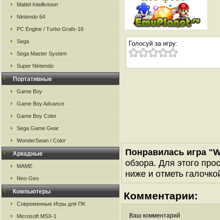
Mattel Intellivision
Nintendo 64
PC Engine / Turbo Grafx-16
Sega
Голосуй за игру:
Sega Master System
Super Nintendo
Портативные
Game Boy
Game Boy Advance
Game Boy Color
Sega Game Gear
WonderSwan / Color
Понравилась игра "W
Аркадные
обзора. Для этого про
MAME
ниже и отметь галочкой
Neo-Geo
Компьютеры
Комментарии:
Современные Игры для ПК
Ваш комментарий
Microsoft MSX-1