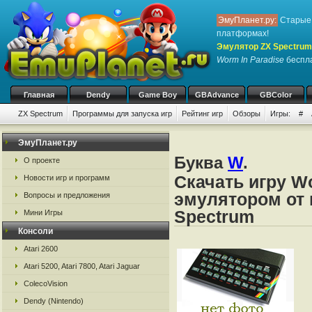
ЭмуПланет.ру:
Старые 
платформах!
Эмулятор ZX Spectrum
Worm In Paradise
беспла
Главная
Dendy
Game Boy
GBAdvance
GBColor
ZX Spectrum
Программы для запуска игр
Рейтинг игр
Обзоры
Игры:
#
ЭмуПланет.ру
Буква
W
.
О проекте
Скачать игру Wo
Новости игр и программ
эмулятором от 
Вопросы и предложения
Spectrum
Мини Игры
Консоли
Atari 2600
Atari 5200, Atari 7800, Atari Jaguar
ColecoVision
Dendy (Nintendo)