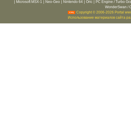
|
Microsoft MSX-1
|
Neo-Geo
|
Nintendo 64
|
Oric
|
PC Engine / Turbo Gr
WonderSwan / C
Copyright © 2006-2026 Portal www
Использование материалов сайта раз