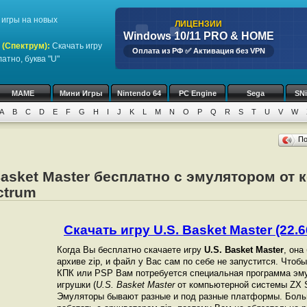
игры на новых
ЛИЦЕНЗИИ
Windows 10/11 PRO & HOME
 (Спектрум)
:
Скачать игру
Оплата из РФ ✅ Активация без VPN
атно, буква "U"
MAME
Мини Игры
Nintendo 64
PC Engine
Sega
SN
A
B
C
D
E
F
G
H
I
J
K
L
M
N
O
P
Q
R
S
T
U
V
W
П
Basket Master бесплатно с эмулятором от
ctrum
Скачать игру U.S. Basket Master (22.6
Когда Вы бесплатно скачаете игру
U.S. Basket Master
, она
архиве zip, и файл у Вас сам по себе не запустится. Чтоб
КПК или PSP Вам потребуется специальная программа эму
игрушки (
U.S. Basket Master
от компьютерной системы ZX S
Эмуляторы бывают разные и под разные платформы. Боль