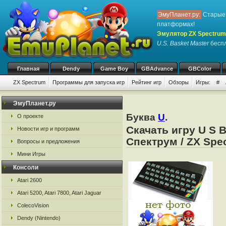
ЭмуПланет.ру:
Старые 
платформах!
Эмулятор ZX Spectrum
U.S. Basket Master
беспл
Главная
Dendy
Game Boy
GBAdvance
GBColor
ZX Spectrum
Программы для запуска игр
Рейтинг игр
Обзоры
Игры:
#
ЭмуПланет.ру
Буква
U
.
О проекте
Скачать игру U S 
Новости игр и программ
Спектрум / ZX Spe
Вопросы и предложения
Мини Игры
Консоли
Atari 2600
Atari 5200, Atari 7800, Atari Jaguar
ColecoVision
Dendy (Nintendo)