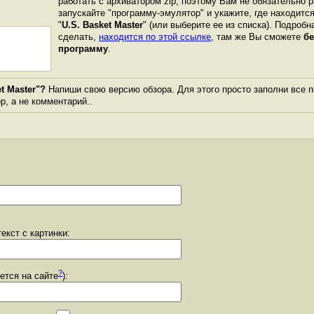
работать с архиватором zip, поэтому Вам не обязательно 
запускайте "программу-эмулятор" и укажите, где находитс
"
U.S. Basket Master
" (или выберите ее из списка). Подробн
сделать,
находится по этой ссылке
, там же Вы сможете
бе
программу
.
t Master"?
Напиши свою версию обзора. Для этого просто заполни все 
ор, а не комментарий..
екст с картинки:
?
уется на сайте
):