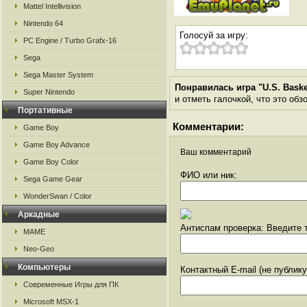
Mattel Intellivision
Nintendo 64
Голосуй за игру:
PC Engine / Turbo Grafx-16
Sega
Sega Master System
Понравилась игра "U.S. Baske
Super Nintendo
и отметь галочкой, что это обз
Портативные
Комментарии:
Game Boy
Game Boy Advance
Ваш комментарий
Game Boy Color
ФИО или ник:
Sega Game Gear
WonderSwan / Color
Аркадные
Антиспам проверка: Введите т
MAME
Neo-Geo
Компьютеры
Контактный E-mail (не публик
Современные Игры для ПК
Microsoft MSX-1