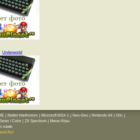
Underworld
ME
|
Mattel Intellivision
|
Microsoft MSX-1
|
Neo-Geo
|
Nintendo 64
|
Oric
|
wan / Color
|
ZX Spectrum
|
Мини Игры
с нами.
net.Ru!