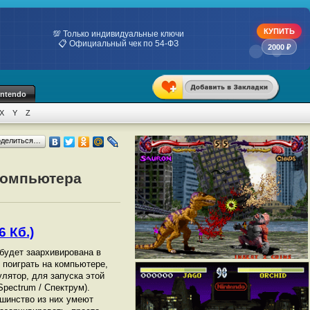
КУПИТЬ
💯 Только индивидуальные ключи
📋 Официальный чек по 54-ФЗ
2000 ₽
intendo
X
Y
Z
оделиться…
 компьютера
6 Кб.)
 будет заархивирована в
ы поиграть на компьютере,
лятор, для запуска этой
pectrum / Спектрум).
шинство из них умеют