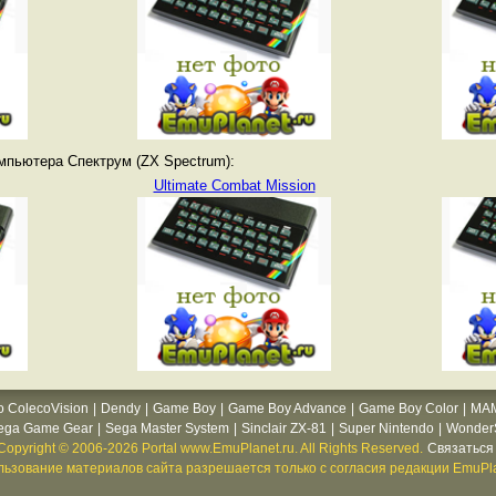
мпьютера Спектрум (ZX Spectrum):
Ultimate Combat Mission
o ColecoVision
|
Dendy
|
Game Boy
|
Game Boy Advance
|
Game Boy Color
|
MA
ega Game Gear
|
Sega Master System
|
Sinclair ZX-81
|
Super Nintendo
|
WonderS
Copyright © 2006-2026 Portal www.EmuPlanet.ru. All Rights Reserved.
Связаться 
ьзование материалов сайта разрешается только с согласия редакции EmuPla