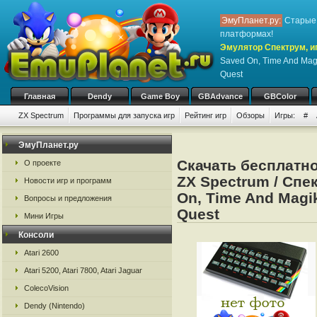
ЭмуПланет.ру:
Старые 
платформах!
Эмулятор Спектрум, иг
Saved On, Time And Mag
Quest
Главная
Dendy
Game Boy
GBAdvance
GBColor
ZX Spectrum
Программы для запуска игр
Рейтинг игр
Обзоры
Игры:
#
ЭмуПланет.ру
Скачать бесплатн
О проекте
ZX Spectrum / Спек
Новости игр и программ
On, Time And Magi
Вопросы и предложения
Quest
Мини Игры
Консоли
Atari 2600
Atari 5200, Atari 7800, Atari Jaguar
ColecoVision
Dendy (Nintendo)