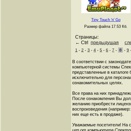
Tiny Touch 'n' Go
Размер файла 17.53 Кб.
Страницы:
← Ctrl
предыдущая
сл
1
-
2
-
3
-
4
-
5
-
6
-
7
-
8
-
9
В соответствии с законодат
компьютерной системы Спект
представленные в каталоге 
исключительно для персонал
ознакомительных целях.
Все права на них принадлежа
После ознакомления Вы дол
желанию приобрести лиценз
воспроизведения (например: 
них еще есть в продаже).
Уважаемые посетители! На 
игр от компьютера Спект