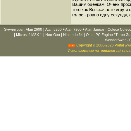
Вашим оценкам. Очень прос
того как Вы скачаете игру и
голос - ровно одну секунду, 
Эмуляторы
:
Atari 2600
|
Atari 5200 + Atari 7800 + Atari Jaguar
|
Coleco Coleco
|
Microsoft MSX-1
|
Neo-Geo
|
Nintendo 64
|
Oric
|
PC Engine / Turbo Gr
WonderSwan / C
Copyright © 2006-2026 Portal www
Использование материалов сайта раз