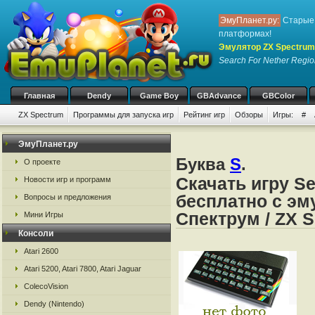
ЭмуПланет.ру:
Старые 
платформах!
Эмулятор ZX Spectrum
Search For Nether Regi
Главная
Dendy
Game Boy
GBAdvance
GBColor
ZX Spectrum
Программы для запуска игр
Рейтинг игр
Обзоры
Игры:
#
ЭмуПланет.ру
Буква
S
.
О проекте
Скачать игру Se
Новости игр и программ
бесплатно с эм
Вопросы и предложения
Спектрум / ZX 
Мини Игры
Консоли
Atari 2600
Atari 5200, Atari 7800, Atari Jaguar
ColecoVision
Dendy (Nintendo)