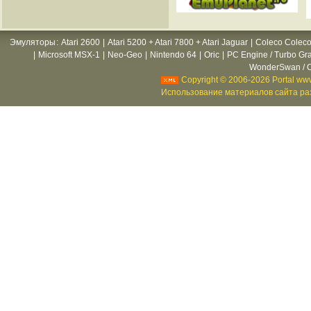
Эмуляторы
:
Atari 2600
|
Atari 5200 + Atari 7800 + Atari Jaguar
|
Coleco Coleco
|
Microsoft MSX-1
|
Neo-Geo
|
Nintendo 64
|
Oric
|
PC Engine / Turbo Gr
WonderSwan / C
Copyright © 2006-2026 Portal www
Использование материалов сайта раз