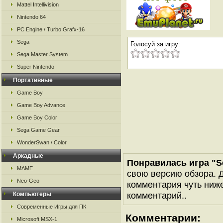
Mattel Intellivision
Nintendo 64
PC Engine / Turbo Grafx-16
Sega
Голосуй за игру:
Sega Master System
Super Nintendo
Портативные
Game Boy
Game Boy Advance
Game Boy Color
Sega Game Gear
WonderSwan / Color
Аркадные
Понравилась игра "Se
MAME
свою версию обзора. Д
Neo-Geo
комментария чуть ниже 
комментарий..
Компьютеры
Современные Игры для ПК
Комментарии:
Microsoft MSX-1