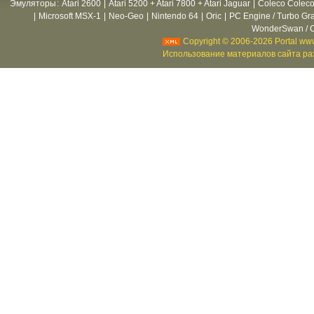
Эмуляторы
:
Atari 2600
|
Atari 5200 + Atari 7800 + Atari Jaguar
|
Coleco Coleco
|
Microsoft MSX-1
|
Neo-Geo
|
Nintendo 64
|
Oric
|
PC Engine / Turbo Gr
WonderSwan / C
Copyright © 2006-2026 Portal www
Использование материалов сайта раз