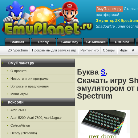
ЭмуПланет.ру:
Старые 
платформах!
Эмулятор ZX Spectrum
Shadowfire Tuner
беспла
Главная
Dendy
Game Boy
GBAdvance
GBColor
ZX Spectrum
Программы для запуска игр
Рейтинг игр
Обзоры
Игры:
#
ЭмуПланет.ру
Буква
S
.
О проекте
Скачать игру Sh
Новости игр и программ
эмулятором от 
Вопросы и предложения
Spectrum
Мини Игры
Консоли
Atari 2600
Atari 5200, Atari 7800, Atari Jaguar
ColecoVision
Dendy (Nintendo)