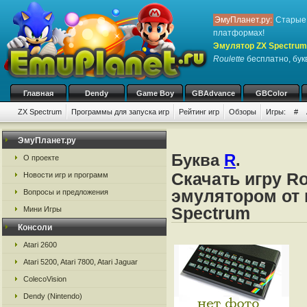
ЭмуПланет.ру:
Старые 
платформах!
Эмулятор ZX Spectrum
Roulette
бесплатно, букв
Главная
Dendy
Game Boy
GBAdvance
GBColor
ZX Spectrum
Программы для запуска игр
Рейтинг игр
Обзоры
Игры:
#
ЭмуПланет.ру
Буква
R
.
О проекте
Скачать игру Ro
Новости игр и программ
эмулятором от 
Вопросы и предложения
Spectrum
Мини Игры
Консоли
Atari 2600
Atari 5200, Atari 7800, Atari Jaguar
ColecoVision
Dendy (Nintendo)