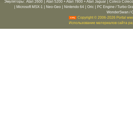
Эмуляторы
:
Atari 2600
|
Atari 5200 + Atari 7800 + Atari Jaguar
|
Coleco Coleco
|
Microsoft MSX-1
|
Neo-Geo
|
Nintendo 64
|
Oric
|
PC Engine / Turbo Gr
WonderSwan / C
Copyright © 2006-2026 Portal www
Использование материалов сайта раз