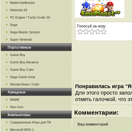
Mattel Intellivision
Nintendo 64
PC Engine / Turbo Grafx-16
Sega
Голосуй за игру:
Sega Master System
Super Nintendo
Портативные
Game Boy
Game Boy Advance
Game Boy Color
Sega Game Gear
WonderSwan / Color
Понравилась игра "R
Для этого просто запо
Аркадные
отметь галочкой, что э
MAME
Neo-Geo
Комментарии:
Компьютеры
Современные Игры для ПК
Ваш комментарий
Microsoft MSX-1