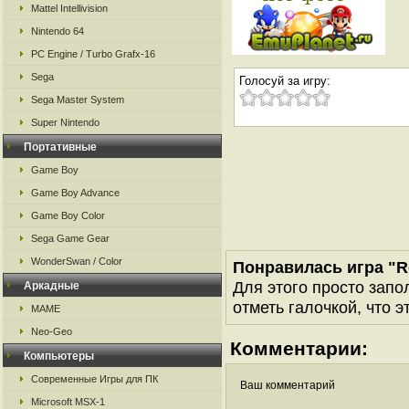
Mattel Intellivision
Nintendo 64
PC Engine / Turbo Grafx-16
Sega
Голосуй за игру:
Sega Master System
Super Nintendo
Портативные
Game Boy
Game Boy Advance
Game Boy Color
Sega Game Gear
WonderSwan / Color
Понравилась игра "
Для этого просто запо
Аркадные
отметь галочкой, что э
MAME
Neo-Geo
Комментарии:
Компьютеры
Современные Игры для ПК
Ваш комментарий
Microsoft MSX-1