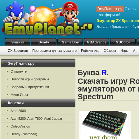
ЭмуПланет.ру:
Старые 
платформах!
Эмулятор ZX Spectrum
Rocman
бесплатно, букв
Главная
Dendy
Game Boy
GBAdvance
GBColor
ZX Spectrum
Программы для запуска игр
Рейтинг игр
Обзоры
Игры:
#
ЭмуПланет.ру
Буква
R
.
О проекте
Скачать игру R
Новости игр и программ
эмулятором от 
Вопросы и предложения
Spectrum
Мини Игры
Консоли
Atari 2600
Atari 5200, Atari 7800, Atari Jaguar
ColecoVision
Dendy (Nintendo)