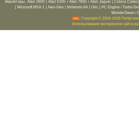
Эмуляторы
:
Atari 2600
|
Atari 5200 + Atari 7800 + Atari Jaguar
|
Coleco Coleco
|
Microsoft MSX-1
|
Neo-Geo
|
Nintendo 64
|
Oric
|
PC Engine / Turbo Gr
WonderSwan / C
Copyright © 2006-2026 Portal www
Использование материалов сайта раз