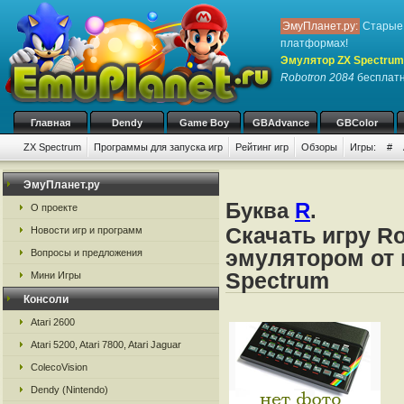
ЭмуПланет.ру:
Старые 
платформах!
Эмулятор ZX Spectrum
Robotron 2084
бесплатно
Главная
Dendy
Game Boy
GBAdvance
GBColor
ZX Spectrum
Программы для запуска игр
Рейтинг игр
Обзоры
Игры:
#
ЭмуПланет.ру
Буква
R
.
О проекте
Скачать игру Ro
Новости игр и программ
эмулятором от 
Вопросы и предложения
Spectrum
Мини Игры
Консоли
Atari 2600
Atari 5200, Atari 7800, Atari Jaguar
ColecoVision
Dendy (Nintendo)