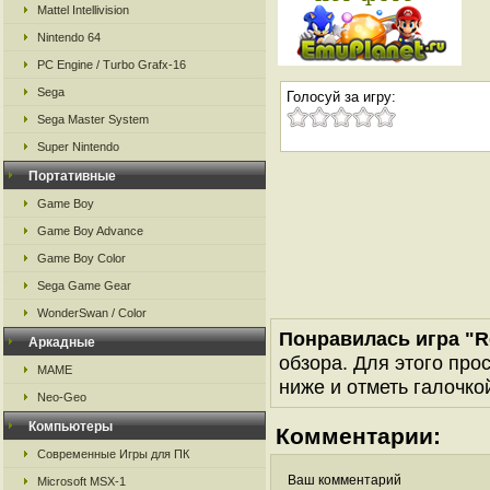
Mattel Intellivision
Nintendo 64
PC Engine / Turbo Grafx-16
Sega
Голосуй за игру:
Sega Master System
Super Nintendo
Портативные
Game Boy
Game Boy Advance
Game Boy Color
Sega Game Gear
WonderSwan / Color
Понравилась игра "R
Аркадные
обзора. Для этого про
MAME
ниже и отметь галочкой
Neo-Geo
Компьютеры
Комментарии:
Современные Игры для ПК
Ваш комментарий
Microsoft MSX-1