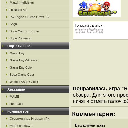
Mattel Intellivision
Nintendo 64
PC Engine / Turbo Grafx-16
Sega
Голосуй за игру:
Sega Master System
Super Nintendo
Портативные
Game Boy
Game Boy Advance
Game Boy Color
Sega Game Gear
WonderSwan / Color
Понравилась игра "Ri
Аркадные
обзора. Для этого про
MAME
ниже и отметь галочкой
Neo-Geo
Компьютеры
Комментарии:
Современные Игры для ПК
Ваш комментарий
Microsoft MSX-1