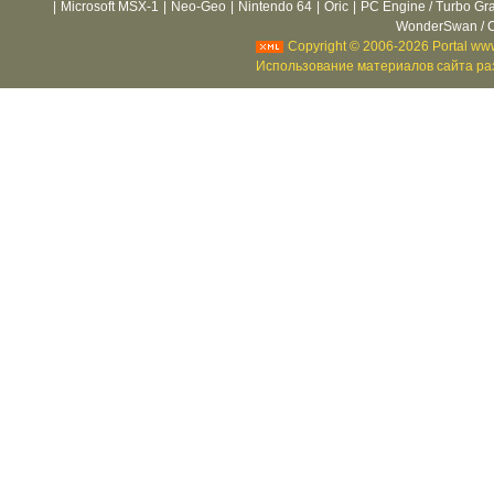
|
Microsoft MSX-1
|
Neo-Geo
|
Nintendo 64
|
Oric
|
PC Engine / Turbo Gr
WonderSwan / C
Copyright © 2006-2026 Portal www
Использование материалов сайта раз