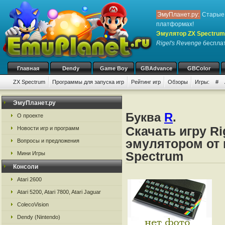
ЭмуПланет.ру:
Старые 
платформах!
Эмулятор ZX Spectrum
Rigel's Revenge
бесплат
Главная
Dendy
Game Boy
GBAdvance
GBColor
ZX Spectrum
Программы для запуска игр
Рейтинг игр
Обзоры
Игры:
#
ЭмуПланет.ру
Буква
R
.
О проекте
Скачать игру Ri
Новости игр и программ
эмулятором от 
Вопросы и предложения
Spectrum
Мини Игры
Консоли
Atari 2600
Atari 5200, Atari 7800, Atari Jaguar
ColecoVision
Dendy (Nintendo)