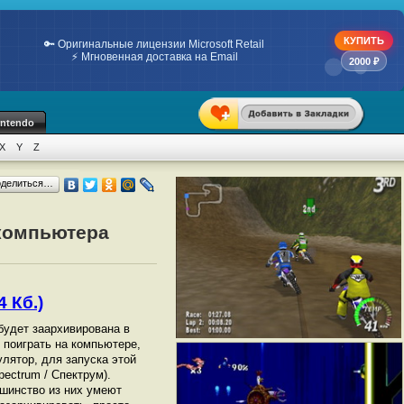
КУПИТЬ
🔑 Оригинальные лицензии Microsoft Retail
⚡ Мгновенная доставка на Email
2000 ₽
intendo
X
Y
Z
оделиться…
 компьютера
4 Кб.)
 будет заархивирована в
ы поиграть на компьютере,
лятор, для запуска этой
ectrum / Спектрум).
шинство из них умеют