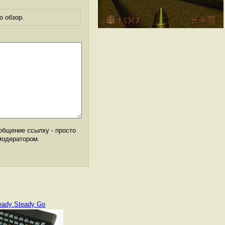
о обзор.
общение ссылку - просто
модератором.
eady Steady Go