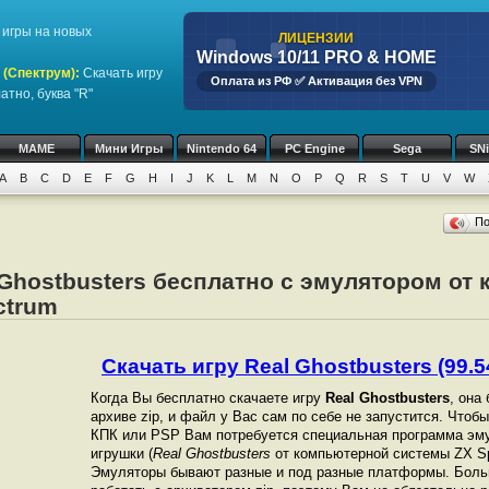
игры на новых
ЛИЦЕНЗИИ
Windows 10/11 PRO & HOME
 (Спектрум)
:
Скачать игру
Оплата из РФ ✅ Активация без VPN
атно, буква "R"
MAME
Мини Игры
Nintendo 64
PC Engine
Sega
SN
A
B
C
D
E
F
G
H
I
J
K
L
M
N
O
P
Q
R
S
T
U
V
W
П
 Ghostbusters бесплатно с эмулятором от
ctrum
Скачать игру Real Ghostbusters (99.5
Когда Вы бесплатно скачаете игру
Real Ghostbusters
, она
архиве zip, и файл у Вас сам по себе не запустится. Чтоб
КПК или PSP Вам потребуется специальная программа эму
игрушки (
Real Ghostbusters
от компьютерной системы ZX Sp
Эмуляторы бывают разные и под разные платформы. Боль