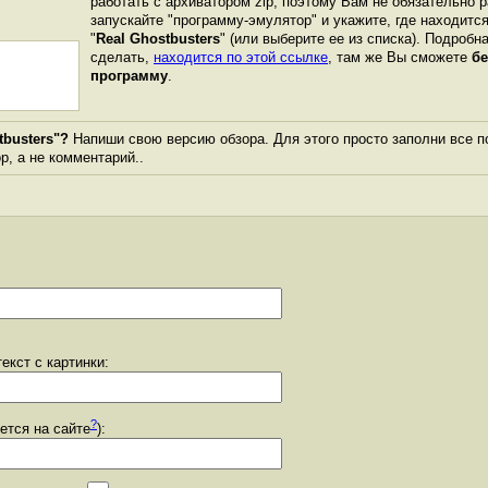
работать с архиватором zip, поэтому Вам не обязательно 
запускайте "программу-эмулятор" и укажите, где находитс
"
Real Ghostbusters
" (или выберите ее из списка). Подробн
сделать,
находится по этой ссылке
, там же Вы сможете
бе
программу
.
tbusters"?
Напиши свою версию обзора. Для этого просто заполни все п
ор, а не комментарий..
екст с картинки:
?
уется на сайте
):