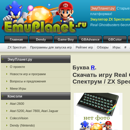
ЭмуПланет.ру:
Старые 
платформах!
Эмулятор ZX Spectrum
Real Ghostbusters
беспл
Главная
Dendy
Game Boy
GBAdvance
GBColor
ZX Spectrum
Программы для запуска игр
Рейтинг игр
Обзоры
Игры:
#
ЭмуПланет.ру
Буква
R
.
О проекте
Скачать игру Real
Новости игр и программ
Спектрум / ZX Spe
Вопросы и предложения
Мини Игры
Консоли
Atari 2600
Atari 5200, Atari 7800, Atari Jaguar
ColecoVision
Dendy (Nintendo)