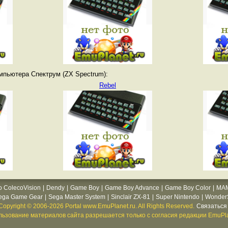
мпьютера Спектрум (ZX Spectrum):
Rebel
o ColecoVision
|
Dendy
|
Game Boy
|
Game Boy Advance
|
Game Boy Color
|
MA
ega Game Gear
|
Sega Master System
|
Sinclair ZX-81
|
Super Nintendo
|
WonderS
Copyright © 2006-2026 Portal www.EmuPlanet.ru. All Rights Reserved.
Связаться 
ьзование материалов сайта разрешается только с согласия редакции EmuPla