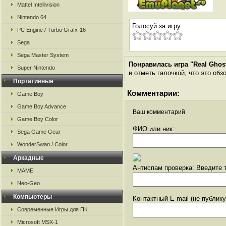
Mattel Intellivision
Nintendo 64
Голосуй за игру:
PC Engine / Turbo Grafx-16
Sega
Sega Master System
Понравилась игра "Real Ghos
Super Nintendo
и отметь галочкой, что это обз
Портативные
Комментарии:
Game Boy
Game Boy Advance
Ваш комментарий
Game Boy Color
ФИО или ник:
Sega Game Gear
WonderSwan / Color
Аркадные
Антиспам проверка: Введите т
MAME
Neo-Geo
Компьютеры
Контактный E-mail (не публик
Современные Игры для ПК
Microsoft MSX-1