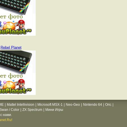
Rebel Planet
ME
|
Mattel Intellivision
|
Microsoft MSX-1
|
Neo-Geo
|
Nintendo 64
|
Oric
|
wan / Color
|
ZX Spectrum
|
Мини Игры
с нами.
net.Ru!