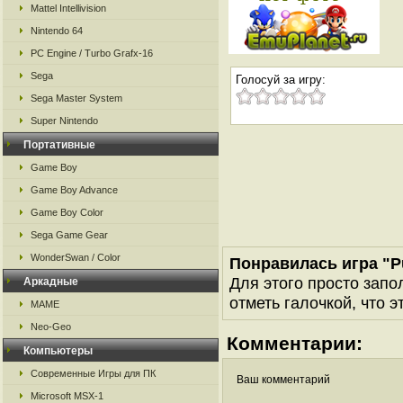
Mattel Intellivision
Nintendo 64
PC Engine / Turbo Grafx-16
Sega
Голосуй за игру:
Sega Master System
Super Nintendo
Портативные
Game Boy
Game Boy Advance
Game Boy Color
Sega Game Gear
WonderSwan / Color
Понравилась игра "P
Для этого просто запо
Аркадные
отметь галочкой, что э
MAME
Neo-Geo
Комментарии:
Компьютеры
Современные Игры для ПК
Ваш комментарий
Microsoft MSX-1