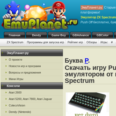
ЭмуПланет.ру:
Старые 
платформах!
Эмулятор ZX Spectrum
Push Off
бесплатно, букв
Главная
Dendy
Game Boy
GBAdvance
GBColor
ZX Spectrum
Программы для запуска игр
Рейтинг игр
Обзоры
Игры:
#
ЭмуПланет.ру
Буква
P
.
О проекте
Скачать игру Pu
Новости игр и программ
эмулятором от 
Вопросы и предложения
Spectrum
Мини Игры
Консоли
Atari 2600
Atari 5200, Atari 7800, Atari Jaguar
ColecoVision
Dendy (Nintendo)