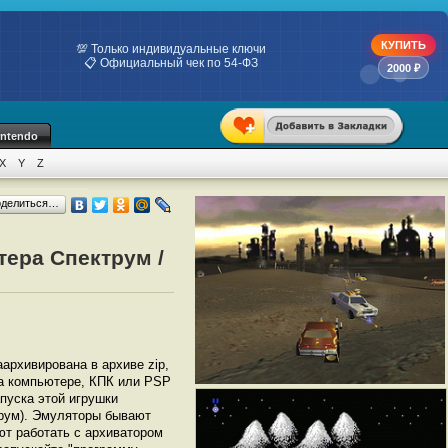
КУПИТЬ
💯 Только индивидуальные ключи
📋 Официальный чек по 54-ФЗ
2000 ₽
intendo
X
Y
Z
оделиться…
тера Спектрум /
аархивирована в архиве zip,
на компьютере, КПК или PSP
пуска этой игрушки
трум). Эмуляторы бывают
ют работать с архиватором