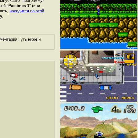
запускайте "программу-
рой "
Pastimes 1
" (или
лать,
находится по этой
у
.
ментария чуть ниже и