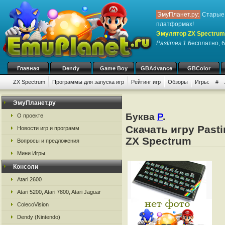
ЭмуПланет.ру:
Старые 
платформах!
Эмулятор ZX Spectrum
Pastimes 1
бесплатно, б
Главная
Dendy
Game Boy
GBAdvance
GBColor
ZX Spectrum
Программы для запуска игр
Рейтинг игр
Обзоры
Игры:
#
ЭмуПланет.ру
Буква
P
.
О проекте
Скачать игру Past
Новости игр и программ
ZX Spectrum
Вопросы и предложения
Мини Игры
Консоли
Atari 2600
Atari 5200, Atari 7800, Atari Jaguar
ColecoVision
Dendy (Nintendo)