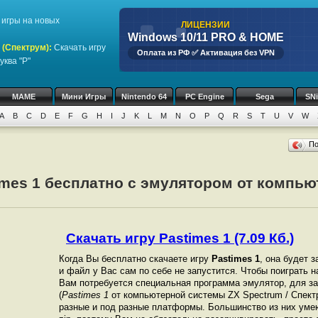
игры на новых
ЛИЦЕНЗИИ
Windows 10/11 PRO & HOME
 (Спектрум)
:
Скачать игру
Оплата из РФ ✅ Активация без VPN
уква "P"
MAME
Мини Игры
Nintendo 64
PC Engine
Sega
SN
A
B
C
D
E
F
G
H
I
J
K
L
M
N
O
P
Q
R
S
T
U
V
W
П
imes 1 бесплатно с эмулятором от компью
Скачать игру Pastimes 1 (7.09 Кб.)
Когда Вы бесплатно скачаете игру
Pastimes 1
, она будет з
и файл у Вас сам по себе не запустится. Чтобы поиграть 
Вам потребуется специальная программа эмулятор, для за
(
Pastimes 1
от компьютерной системы ZX Spectrum / Спек
разные и под разные платформы. Большинство из них уме