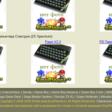
мпьютера Спектрум (ZX Spectrum):
Pawn V2.3
PD Tape
o ColecoVision
|
Dendy
|
Game Boy
|
Game Boy Advance
|
Game Boy Color
|
MA
ega Game Gear
|
Sega Master System
|
Sinclair ZX-81
|
Super Nintendo
|
WonderS
Copyright © 2006-2026 Portal www.EmuPlanet.ru. All Rights Reserved.
Связаться 
ьзование материалов сайта разрешается только с согласия редакции EmuPla