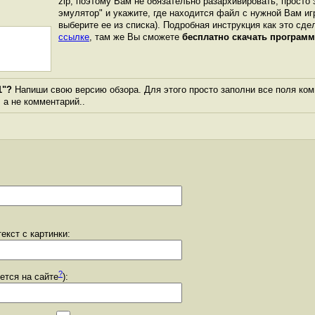
zip, поэтому Вам не обязательно разархивировать, просто 
эмулятор" и укажите, где находится файл с нужной Вам иг
выберите ее из списка). Подробная инструкция как это сде
ссылке
, там же Вы сможете
бесплатно скачать программ
1"?
Напиши свою версию обзора. Для этого просто заполни все поля ком
, а не комментарий..
екст с картинки:
?
уется на сайте
):