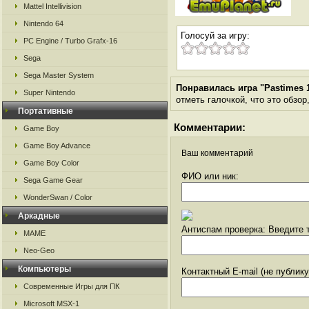
Mattel Intellivision
Nintendo 64
Голосуй за игру:
PC Engine / Turbo Grafx-16
Sega
Sega Master System
Понравилась игра "Pastimes 
Super Nintendo
отметь галочкой, что это обзор
Портативные
Комментарии:
Game Boy
Game Boy Advance
Ваш комментарий
Game Boy Color
ФИО или ник:
Sega Game Gear
WonderSwan / Color
Аркадные
Антиспам проверка: Введите т
MAME
Neo-Geo
Компьютеры
Контактный E-mail (не публик
Современные Игры для ПК
Microsoft MSX-1