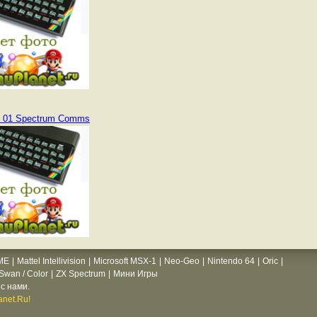
 01 Spectrum Comms
ME
|
Mattel Intellivision
|
Microsoft MSX-1
|
Neo-Geo
|
Nintendo 64
|
Oric
|
wan / Color
|
ZX Spectrum
|
Мини Игры
с нами.
net.Ru!