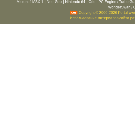
|
Microsoft MSX-1
|
Neo-Geo
|
Nintendo 64
|
Oric
|
PC Engine / Turbo Gr
WonderSwan / C
Copyright © 2006-2026 Portal www
Использование материалов сайта раз