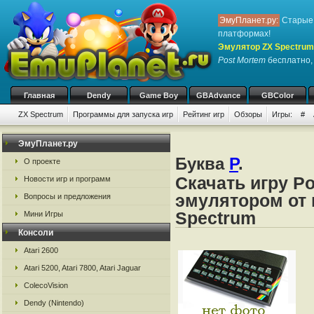
ЭмуПланет.ру:
Старые 
платформах!
Эмулятор ZX Spectrum
Post Mortem
бесплатно, 
Главная
Dendy
Game Boy
GBAdvance
GBColor
ZX Spectrum
Программы для запуска игр
Рейтинг игр
Обзоры
Игры:
#
ЭмуПланет.ру
Буква
P
.
О проекте
Скачать игру P
Новости игр и программ
эмулятором от 
Вопросы и предложения
Spectrum
Мини Игры
Консоли
Atari 2600
Atari 5200, Atari 7800, Atari Jaguar
ColecoVision
Dendy (Nintendo)