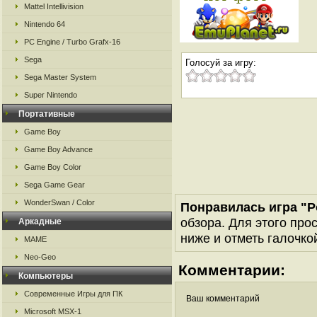
Mattel Intellivision
Nintendo 64
PC Engine / Turbo Grafx-16
Sega
Голосуй за игру:
Sega Master System
Super Nintendo
Портативные
Game Boy
Game Boy Advance
Game Boy Color
Sega Game Gear
WonderSwan / Color
Понравилась игра "P
обзора. Для этого про
Аркадные
ниже и отметь галочкой
MAME
Neo-Geo
Комментарии:
Компьютеры
Современные Игры для ПК
Ваш комментарий
Microsoft MSX-1