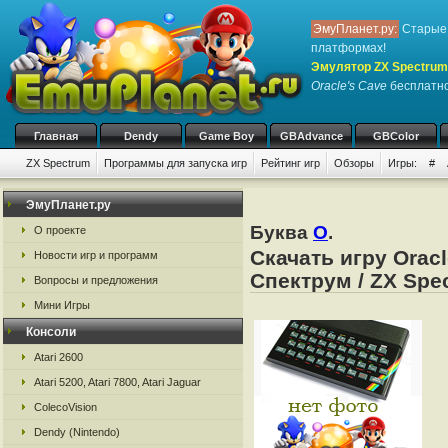
ЭмуПланет.ру:
Старые 
платформах!
Эмулятор ZX Spectrum
Oracle's Cave
бесплатно,
Главная
Dendy
Game Boy
GBAdvance
GBColor
ZX Spectrum
Программы для запуска игр
Рейтинг игр
Обзоры
Игры:
#
ЭмуПланет.ру
Буква
O
.
О проекте
Скачать игру Orac
Новости игр и программ
Спектрум / ZX Spe
Вопросы и предложения
Мини Игры
Консоли
Atari 2600
Atari 5200, Atari 7800, Atari Jaguar
ColecoVision
Dendy (Nintendo)