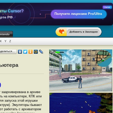
Cursor
аты Cursor?
Получите лицензию Pro/Ultra
арте РФ
intendo
X
Y
Z
оделиться…
пьютера
)
т заархивирована в архиве
ать на компьютере, КПК или
ля запуска этой игрушки
ектрум). Эмуляторы бывают
ют работать с архиватором