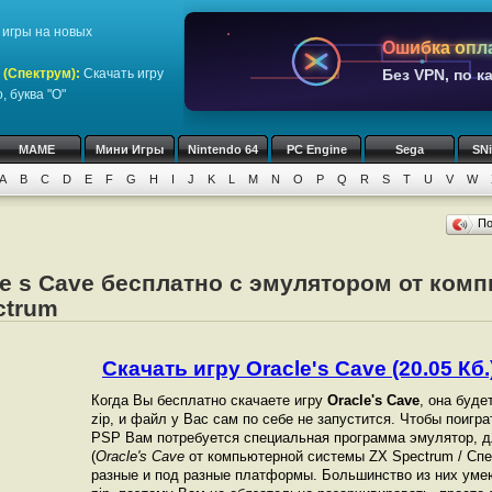
игры на новых
Ошибка опл
 (Спектрум)
:
Скачать игру
Без VPN, по к
 буква "O"
MAME
Мини Игры
Nintendo 64
PC Engine
Sega
SN
A
B
C
D
E
F
G
H
I
J
K
L
M
N
O
P
Q
R
S
T
U
V
W
П
le s Cave бесплатно с эмулятором от ком
ctrum
Скачать игру Oracle's Cave (20.05 Кб.
Когда Вы бесплатно скачаете игру
Oracle's Cave
, она буде
zip, и файл у Вас сам по себе не запустится. Чтобы поигр
PSP Вам потребуется специальная программа эмулятор, д
(
Oracle's Cave
от компьютерной системы ZX Spectrum / Сп
разные и под разные платформы. Большинство из них уме