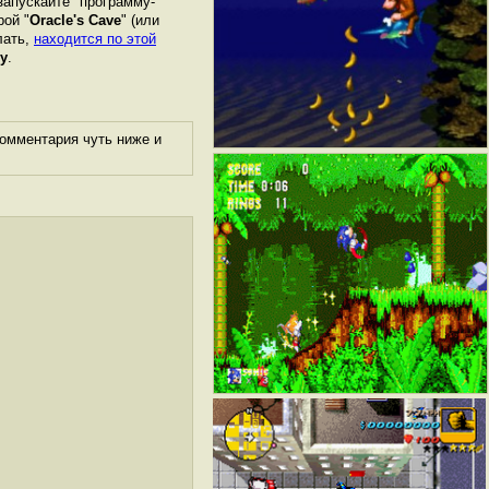
запускайте "программу-
рой "
Oracle's Cave
" (или
лать,
находится по этой
у
.
комментария чуть ниже и