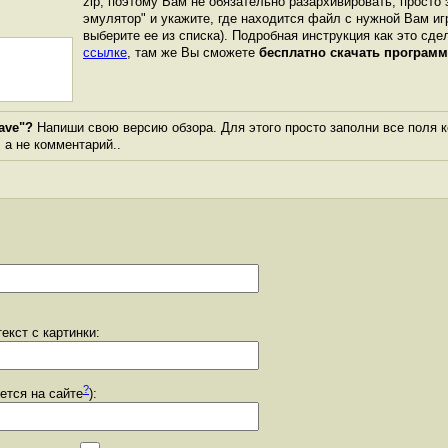
zip, поэтому Вам не обязательно разархивировать, просто 
эмулятор" и укажите, где находится файл с нужной Вам иг
выберите ее из списка). Подробная инструкция как это сде
ссылке
, там же Вы сможете
бесплатно скачать программ
ave"?
Напиши свою версию обзора. Для этого просто заполни все поля 
, а не комментарий..
екст с картинки:
?
уется на сайте
):