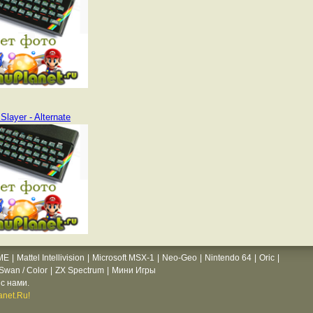
Slayer - Alternate
ME
|
Mattel Intellivision
|
Microsoft MSX-1
|
Neo-Geo
|
Nintendo 64
|
Oric
|
wan / Color
|
ZX Spectrum
|
Мини Игры
с нами.
net.Ru!