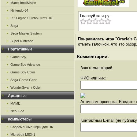
Mattel Intellivision
Nintendo 64
Голосуй за игру:
PC Engine / Turbo Grafx-16
Sega
Sega Master System
Понравилась игра "Oracle's C
Super Nintendo
отметь галочкой, что это обзор
Портативные
Комментарии:
Game Boy
Game Boy Advance
Ваш комментарий
Game Boy Color
ФИО или ник:
Sega Game Gear
WonderSwan / Color
Аркадные
Антиспам проверка: Введите т
MAME
Neo-Geo
Компьютеры
Контактный E-mail (не публик
Современные Игры для ПК
Microsoft MSX-1