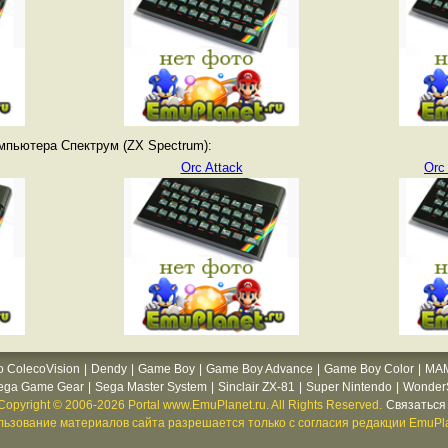
мпьютера Спектрум (ZX Spectrum):
Orc Attack
Orc 
o ColecoVision
|
Dendy
|
Game Boy
|
Game Boy Advance
|
Game Boy Color
|
MA
ega Game Gear
|
Sega Master System
|
Sinclair ZX-81
|
Super Nintendo
|
WonderS
Copyright © 2006-2026 Portal www.EmuPlanet.ru. All Rights Reserved.
Связаться 
ьзование материалов сайта разрешается только с согласия редакции EmuPla