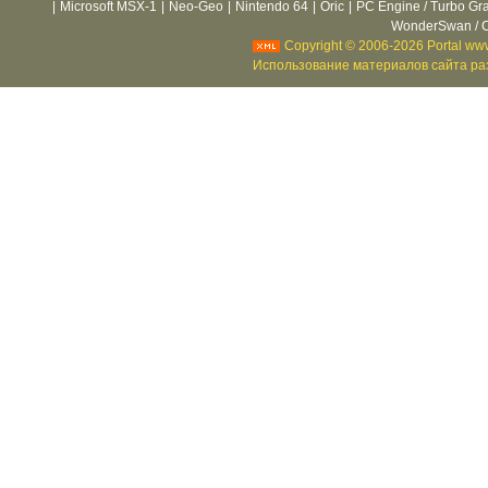
|
Microsoft MSX-1
|
Neo-Geo
|
Nintendo 64
|
Oric
|
PC Engine / Turbo Gr
WonderSwan / C
Copyright © 2006-2026 Portal www
Использование материалов сайта раз