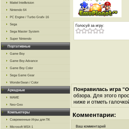
Mattel Intellivision
Nintendo 64
PC Engine / Turbo Grafx-16
Sega
Голосуй за игру:
Sega Master System
Super Nintendo
Портативные
Game Boy
Game Boy Advance
Game Boy Color
Sega Game Gear
WonderSwan / Color
Понравилась игра "O
Аркадные
обзора. Для этого про
MAME
ниже и отметь галочкой
Neo-Geo
Компьютеры
Комментарии:
Современные Игры для ПК
Ваш комментарий
Microsoft MSX-1