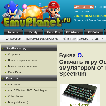
ЭмуПланет.ру:
Старые 
платформах!
Эмулятор ZX Spectrum
Odyssey Of Hope
беспла
Главная
Dendy
Game Boy
GBAdvance
GBColor
ZX Spectrum
Программы для запуска игр
Рейтинг игр
Обзоры
Игры:
#
ЭмуПланет.ру
Буква
O
.
О проекте
Скачать игру O
Новости игр и программ
эмулятором от 
Вопросы и предложения
Spectrum
Мини Игры
Консоли
Atari 2600
Atari 5200, Atari 7800, Atari Jaguar
ColecoVision
Dendy (Nintendo)