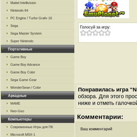
Mattel Intellivision
Nintendo 64
PC Engine / Turbo Grafx-16
Sega
Голосуй за игру:
Sega Master System
Super Nintendo
Портативные
Game Boy
Game Boy Advance
Game Boy Color
Sega Game Gear
WonderSwan / Color
Понравилась игра "N
обзора. Для этого про
Аркадные
ниже и отметь галочкой
MAME
Neo-Geo
Комментарии:
Компьютеры
Современные Игры для ПК
Ваш комментарий
Microsoft MSX-1