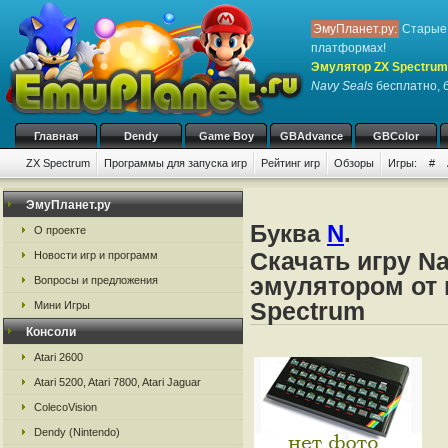
ЭмуПланет.ру:
Старые 
платформах!
Эмулятор ZX Spectrum
Navy Seals
бесплатно, б
Главная
Dendy
Game Boy
GBAdvance
GBColor
ZX Spectrum
Программы для запуска игр
Рейтинг игр
Обзоры
Игры:
#
ЭмуПланет.ру
Буква
N
.
О проекте
Скачать игру Na
Новости игр и программ
эмулятором от 
Вопросы и предложения
Spectrum
Мини Игры
Консоли
Atari 2600
Atari 5200, Atari 7800, Atari Jaguar
ColecoVision
Dendy (Nintendo)