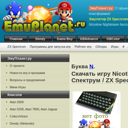
ЭмуПланет.ру:
Старые 
платформах!
Эмулятор ZX Spectrum
Nicotine Nightmare
беспл
Главная
Dendy
Game Boy
GBAdvance
GBColor
ZX Spectrum
Программы для запуска игр
Рейтинг игр
Обзоры
Игры:
#
ЭмуПланет.ру
Буква
N
.
О проекте
Скачать игру Nico
Новости игр и программ
Спектрум / ZX Spe
Вопросы и предложения
Мини Игры
Консоли
Atari 2600
Atari 5200, Atari 7800, Atari Jaguar
ColecoVision
Dendy (Nintendo)