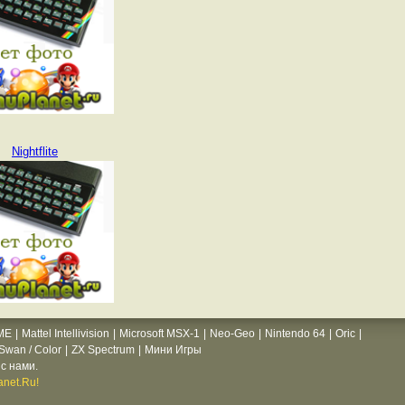
Nightflite
ME
|
Mattel Intellivision
|
Microsoft MSX-1
|
Neo-Geo
|
Nintendo 64
|
Oric
|
wan / Color
|
ZX Spectrum
|
Мини Игры
с нами.
net.Ru!