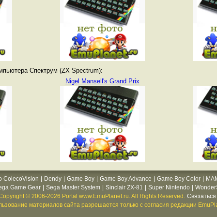
мпьютера Спектрум (ZX Spectrum):
Nigel Mansell's Grand Prix
o ColecoVision
|
Dendy
|
Game Boy
|
Game Boy Advance
|
Game Boy Color
|
MA
ega Game Gear
|
Sega Master System
|
Sinclair ZX-81
|
Super Nintendo
|
WonderS
Copyright © 2006-2026 Portal www.EmuPlanet.ru. All Rights Reserved.
Связаться 
ьзование материалов сайта разрешается только с согласия редакции EmuPla