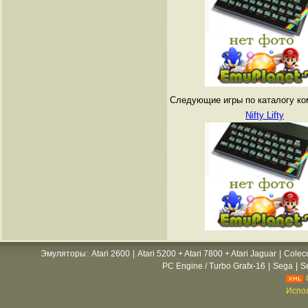
Следующие игры по каталогу ко
Nifty Lifty
Эмуляторы
:
Atari 2600
|
Atari 5200 + Atari 7800 + Atari Jaguar
|
Colec
PC Engine / Turbo Grafx-16
|
Sega
|
S
Испол