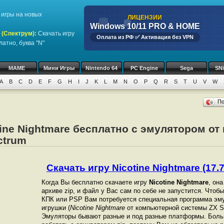
игры на новых
ЛИЦЕНЗИИ
Windows 10/11 PRO & HOME
 (Спектрум)
:
Скачать игру
Оплата из РФ ✅ Активация без VPN
атно, буква "N"
MAME
Мини Игры
Nintendo 64
PC Engine
Sega
SN
A
B
C
D
E
F
G
H
I
J
K
L
M
N
O
P
Q
R
S
T
U
V
W
П
tine Nightmare бесплатно с эмулятором о
ctrum
Скачать игру Nicotine Nightmare (17.7
Когда Вы бесплатно скачаете игру
Nicotine Nightmare
, он
архиве zip, и файл у Вас сам по себе не запустится. Чтоб
КПК или PSP Вам потребуется специальная программа эму
игрушки (
Nicotine Nightmare
от компьютерной системы ZX Sp
Эмуляторы бывают разные и под разные платформы. Боль