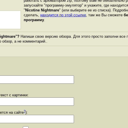
работать с архиватором zip, поэтому Вам не обязательно 
запускайте "программу-эмулятор" и укажите, где находитс
"
Nicotine Nightmare
" (или выберите ее из списка). Подробн
сделать,
находится по этой ссылке
, там же Вы сможете
бе
программу
.
ightmare"?
Напиши свою версию обзора. Для этого просто заполни все 
о обзор, а не комментарий..
екст с картинки:
?
уется на сайте
):