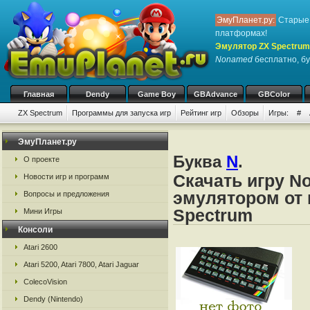
ЭмуПланет.ру:
Старые 
платформах!
Эмулятор ZX Spectrum
Nonamed
бесплатно, бу
Главная
Dendy
Game Boy
GBAdvance
GBColor
ZX Spectrum
Программы для запуска игр
Рейтинг игр
Обзоры
Игры:
#
ЭмуПланет.ру
Буква
N
.
О проекте
Скачать игру N
Новости игр и программ
эмулятором от 
Вопросы и предложения
Spectrum
Мини Игры
Консоли
Atari 2600
Atari 5200, Atari 7800, Atari Jaguar
ColecoVision
Dendy (Nintendo)