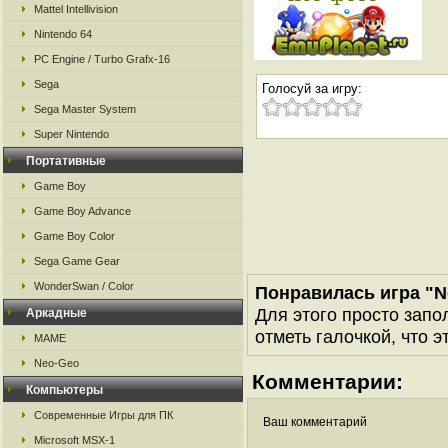
Mattel Intellivision
Nintendo 64
PC Engine / Turbo Grafx-16
Sega
Голосуй за игру:
Sega Master System
Super Nintendo
Портативные
Game Boy
Game Boy Advance
Game Boy Color
Sega Game Gear
WonderSwan / Color
Понравилась игра "
Для этого просто запо
Аркадные
отметь галочкой, что э
MAME
Neo-Geo
Комментарии:
Компьютеры
Современные Игры для ПК
Ваш комментарий
Microsoft MSX-1