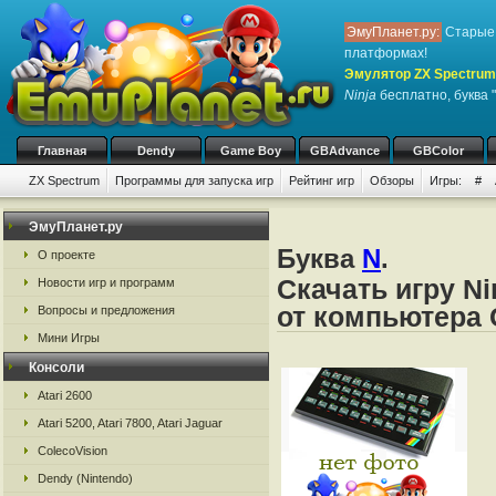
ЭмуПланет.ру:
Старые 
платформах!
Эмулятор ZX Spectrum
Ninja
бесплатно, буква 
Главная
Dendy
Game Boy
GBAdvance
GBColor
ZX Spectrum
Программы для запуска игр
Рейтинг игр
Обзоры
Игры:
#
ЭмуПланет.ру
Буква
N
.
О проекте
Скачать игру N
Новости игр и программ
от компьютера 
Вопросы и предложения
Мини Игры
Консоли
Atari 2600
Atari 5200, Atari 7800, Atari Jaguar
ColecoVision
Dendy (Nintendo)