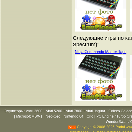
Следующие игры по кат
Spectrum):
Ninja Commando Master Tape
Эмуляторы
:
Atari 2600
|
Atari 5200 + Atari 7800 + Atari Jaguar
|
Coleco Coleco
|
Microsoft MSX-1
|
Neo-Geo
|
Nintendo 64
|
Oric
|
PC Engine / Turbo Gr
WonderSwan / C
Copyright © 2006-2026 Portal www