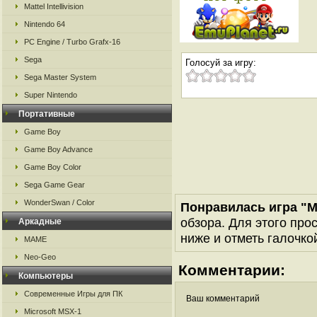
Mattel Intellivision
Nintendo 64
PC Engine / Turbo Grafx-16
Sega
Голосуй за игру:
Sega Master System
Super Nintendo
Портативные
Game Boy
Game Boy Advance
Game Boy Color
Sega Game Gear
WonderSwan / Color
Понравилась игра "M
обзора. Для этого про
Аркадные
ниже и отметь галочкой
MAME
Neo-Geo
Комментарии:
Компьютеры
Современные Игры для ПК
Ваш комментарий
Microsoft MSX-1