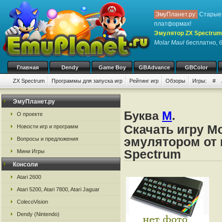
ЭмуПланет.ру:
Старые 
платформах!
Эмулятор ZX Spectrum
Molar Maul
бесплатно, б
Главная
Dendy
Game Boy
GBAdvance
GBColor
ZX Spectrum
Программы для запуска игр
Рейтинг игр
Обзоры
Игры:
#
ЭмуПланет.ру
Буква
M
.
О проекте
Скачать игру Mo
Новости игр и программ
эмулятором от 
Вопросы и предложения
Spectrum
Мини Игры
Консоли
Atari 2600
Atari 5200, Atari 7800, Atari Jaguar
ColecoVision
Dendy (Nintendo)