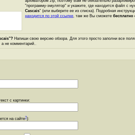
архиватором zip, поэтому Вам не обязательно разархивиро
"программу-эмулятор" и укажите, где находится файл с ну
Cascais
" (или выберите ее из списка). Подробная инструкци
находится по этой ссылке
, там же Вы сможете
бесплатно 
scais"?
Напиши свою версию обзора. Для этого просто заполни все поля
, а не комментарий..
екст с картинки:
?
уется на сайте
):