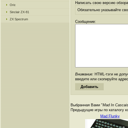
Написать свою версию обзора
Oric
Обязательно указывайте свое
Sinclair ZX-81
ZX Spectrum
Сообщение:
Внимание:
HTML-тэги не допус
введите или скопируйте адре
Выбранная Вами "
Mad In Cascai
Предыдущие игры по каталогу к
Mad Flunky