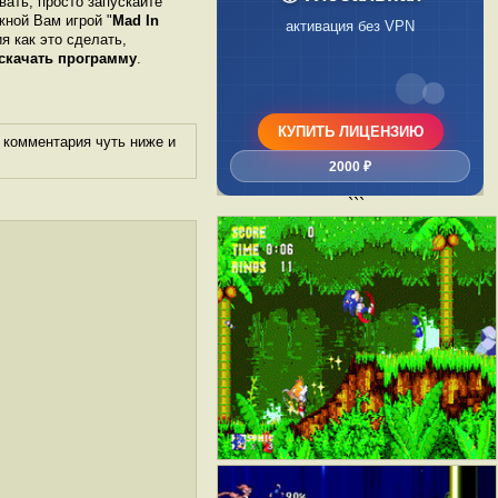
вать, просто запускайте
жной Вам игрой "
Mad In
чек по 54-ФЗ
я как это сделать,
скачать программу
.
КУПИТЬ ЛИЦЕНЗИЮ
 комментария чуть ниже и
2000 ₽
```