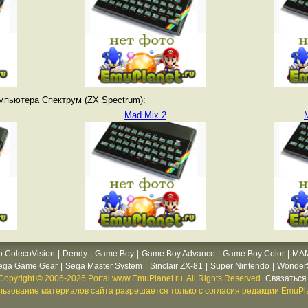
мпьютера Спектрум (ZX Spectrum):
Mad Mix 2
o ColecoVision
|
Dendy
|
Game Boy
|
Game Boy Advance
|
Game Boy Color
|
MA
ega Game Gear
|
Sega Master System
|
Sinclair ZX-81
|
Super Nintendo
|
WonderS
Copyright © 2006-2026 Portal www.EmuPlanet.ru. All Rights Reserved.
Связаться 
ьзование материалов сайта разрешается только с согласия редакции EmuPla