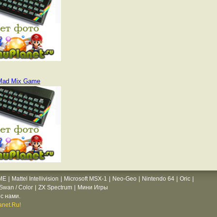
Mad Mix Game
ME
|
Mattel Intellivision
|
Microsoft MSX-1
|
Neo-Geo
|
Nintendo 64
|
Oric
|
wan / Color
|
ZX Spectrum
|
Мини Игры
с нами.
net.Ru!