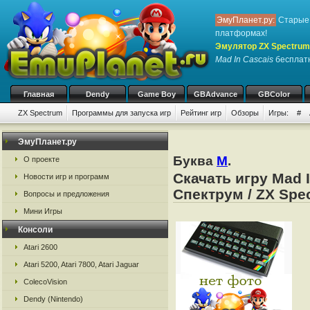
ЭмуПланет.ру:
Старые 
платформах!
Эмулятор ZX Spectrum
Mad In Cascais
бесплатн
Главная
Dendy
Game Boy
GBAdvance
GBColor
ZX Spectrum
Программы для запуска игр
Рейтинг игр
Обзоры
Игры:
#
ЭмуПланет.ру
Буква
M
.
О проекте
Скачать игру Mad 
Новости игр и программ
Спектрум / ZX Spe
Вопросы и предложения
Мини Игры
Консоли
Atari 2600
Atari 5200, Atari 7800, Atari Jaguar
ColecoVision
Dendy (Nintendo)