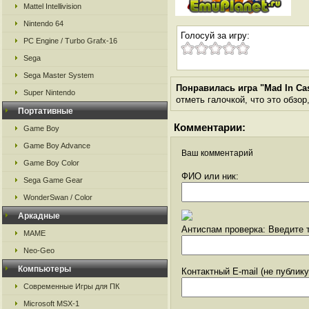
Mattel Intellivision
Nintendo 64
Голосуй за игру:
PC Engine / Turbo Grafx-16
Sega
Sega Master System
Понравилась игра "Mad In Ca
Super Nintendo
отметь галочкой, что это обзор
Портативные
Комментарии:
Game Boy
Game Boy Advance
Ваш комментарий
Game Boy Color
ФИО или ник:
Sega Game Gear
WonderSwan / Color
Аркадные
Антиспам проверка: Введите т
MAME
Neo-Geo
Компьютеры
Контактный E-mail (не публик
Современные Игры для ПК
Microsoft MSX-1