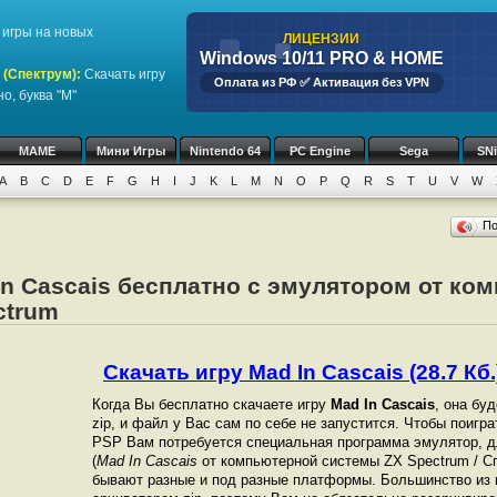
игры на новых
ЛИЦЕНЗИИ
Windows 10/11 PRO & HOME
 (Спектрум)
:
Скачать игру
Оплата из РФ ✅ Активация без VPN
о, буква "M"
MAME
Мини Игры
Nintendo 64
PC Engine
Sega
SN
A
B
C
D
E
F
G
H
I
J
K
L
M
N
O
P
Q
R
S
T
U
V
W
П
In Cascais бесплатно с эмулятором от ко
ctrum
Скачать игру Mad In Cascais (28.7 Кб.
Когда Вы бесплатно скачаете игру
Mad In Cascais
, она бу
zip, и файл у Вас сам по себе не запустится. Чтобы поигр
PSP Вам потребуется специальная программа эмулятор, д
(
Mad In Cascais
от компьютерной системы ZX Spectrum / С
бывают разные и под разные платформы. Большинство из 