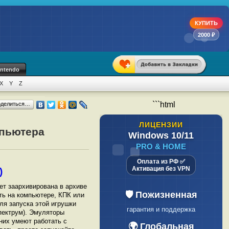
КУПИТЬ
💯 Только индивидуальные ключи
📋 Официальный чек по 54-ФЗ
2000 ₽
intendo
X
Y
Z
```html
оделиться…
ЛИЦЕНЗИИ
мпьютера
Windows 10/11
PRO & HOME
Оплата из РФ ✅
Активация без VPN
)
дет заархивирована в архиве
💯 Только
ать на компьютере, КПК или
ля запуска этой игрушки
индивидуальные ключи
пектрум). Эмуляторы
них умеют работать с
📋 Официальный